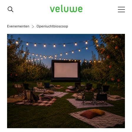
Veluwe
Men
Evenementen
Openluchtbioscoop