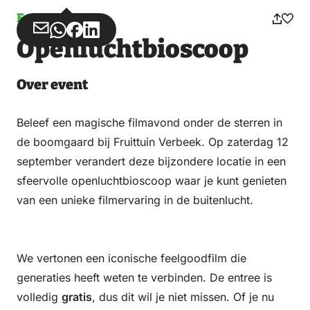
Event
Share
Share
Share
Share
Openluchtbioscoop
via
via
on
on
Email
WhatsApp
Facebook
LinkedIn
Over event
Beleef een magische filmavond onder de sterren in
de boomgaard bij Fruittuin Verbeek. Op zaterdag 12
september verandert deze bijzondere locatie in een
sfeervolle openluchtbioscoop waar je kunt genieten
van een unieke filmervaring in de buitenlucht.
We vertonen een iconische feelgoodfilm die
generaties heeft weten te verbinden. De entree is
volledig
gratis
, dus dit wil je niet missen. Of je nu