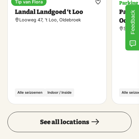
Tip van Flora
Holiday park
Parking
Make
Landal Landgoed ‘t Loo
Parkin
Feedback
favorite
Ooste
Looweg 47, 't Loo, Oldebroek
Sint Ni
Alle seizoenen
Indoor / Inside
Alle seiz
See all locations