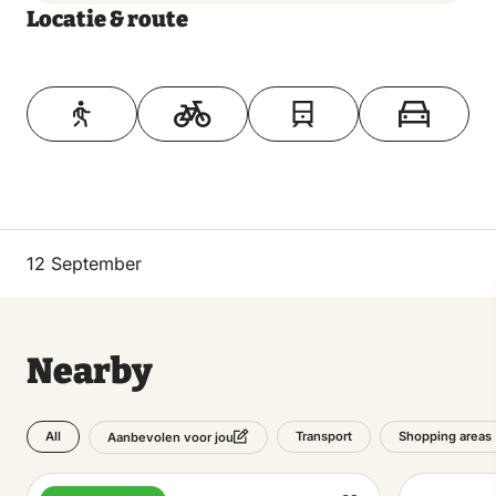
Locatie & route
Toon op kaart
12 September
Nearby
All
Transport
Shopping areas
Aanbevolen voor jou