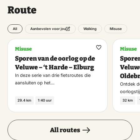
Route
All
Walking
Misuse
Aanbevolen voor jou
Misuse
Misuse
Maak
Sporen van de oorlog op de
Sporen
favoriet
Veluwe – ‘t Harde – Elburg
Veluwe
Oldeb
In deze serie van drie fietsroutes die
aansluiten op het…
Ontdek de
oorlogsti
29.4 km
1:40 uur
32 km
All routes