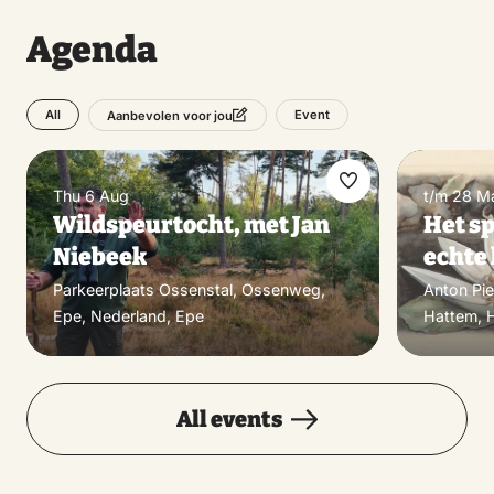
Agenda
All
Event
Aanbevolen voor jou
Make
Thu 6 Aug
t/m 28 M
Wildspeurtocht, met Jan
Het s
favorite
Niebeek
echte
Parkeerplaats Ossenstal, Ossenweg,
Anton Pi
Epe, Nederland, Epe
Hattem, 
All events