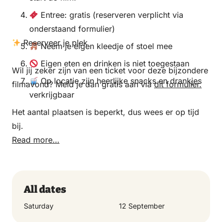
Entree: gratis (reserveren verplicht via
onderstaand formulier)
Reserveer je plek
Neem je eigen kleedje of stoel mee
Eigen eten en drinken is niet toegestaan
Wil jij zeker zijn van een ticket voor deze bijzondere
Op locatie zijn heerlijke snacks en drankjes
filmavond? Meld je dan gratis aan via
dit formulier.
verkrijgbaar
Het aantal plaatsen is beperkt, dus wees er op tijd
bij.
Read more…
All dates
Saturday
12 September