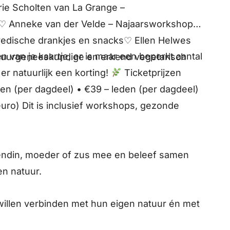
ie Scholten van La Grange –
i♡ Anneke van der Velde – Najaarsworkshop
vedische drankjes en snacks♡ Ellen Helwes
n van je kaartje, er is maar een beperkt aantal
tuurgeneeskundige en erkend vegetarisch
er natuurlijk een korting!
Ticketprijzen
leden (per dagdeel) • €39 – leden (per dagdeel)
 euro) Dit is inclusief workshops, gezonde
endin, moeder of zus mee en beleef samen
en natuur.
illen verbinden met hun eigen natuur én met