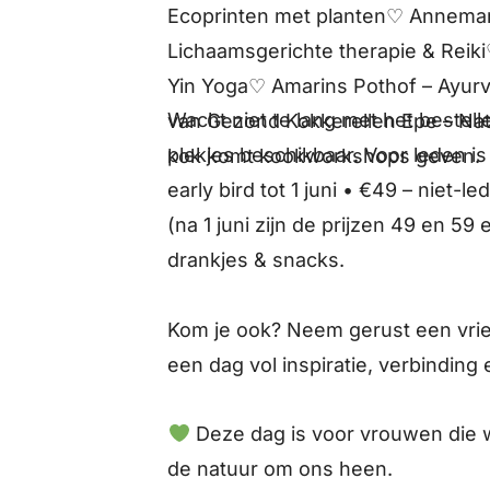
Ecoprinten met planten♡ Annemar
Lichaamsgerichte therapie & Reik
Yin Yoga♡ Amarins Pothof – Ayur
Wacht niet te lang met het bestelle
van Gezond Kokkerellen Epe – Na
plekjes beschikbaar. Voor leden is 
kok komt kookworkshops geven.
early bird tot 1 juni • €49 – niet-
(na 1 juni zijn de prijzen 49 en 59
drankjes & snacks.
Kom je ook? Neem gerust een vri
een dag vol inspiratie, verbinding 
Deze dag is voor vrouwen die w
de natuur om ons heen.