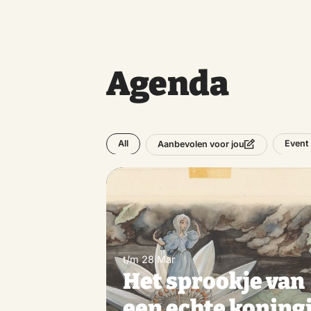
Agenda
All
Event
Aanbevolen voor jou
t/m 28 Mar
Het sprookje van
een echte koning