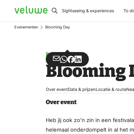
Veluwe
Sightseeing & experiences
To di
Evenementen
Blooming Day
Event
Share
Share
Share
Share
Blooming 
via
via
on
on
Email
WhatsApp
Facebook
LinkedIn
Over event
Data & prijzen
Locatie & route
Nea
Over event
Heb jij ook zo’n zin in een festiv
helemaal onderdompelt in al het m