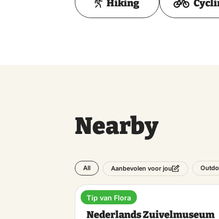
Hiking
Cycl
Nearby
All
Outdo
Aanbevolen voor jou
Tip van Flora
Museum
Nederlands Zuivelmuseum