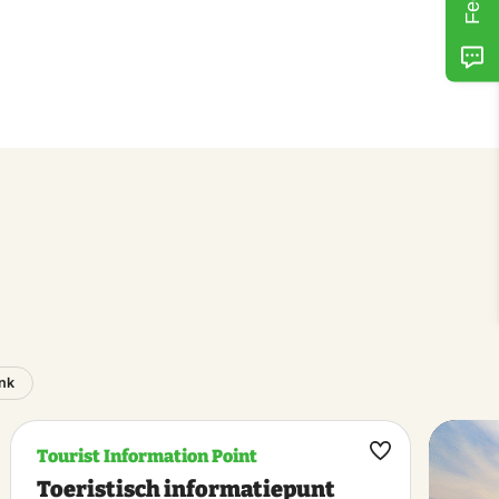
ink
Tourist Information Point
ke
Make
Toeristisch informatiepunt