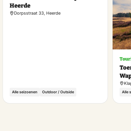
rite
favorite
Heerde
Dorpsstraat 33, Heerde
Tour
Toe
Wap
Kla
Alle seizoenen
Outdoor / Outside
Alle