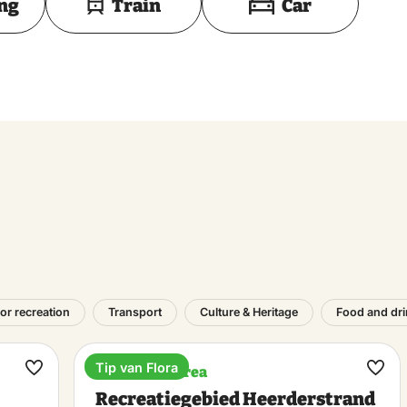
ing
Train
Car
or recreation
Transport
Culture & Heritage
Food and dr
Tip van Flora
Recreation area
Make
Ma
Recreatiegebied Heerderstrand