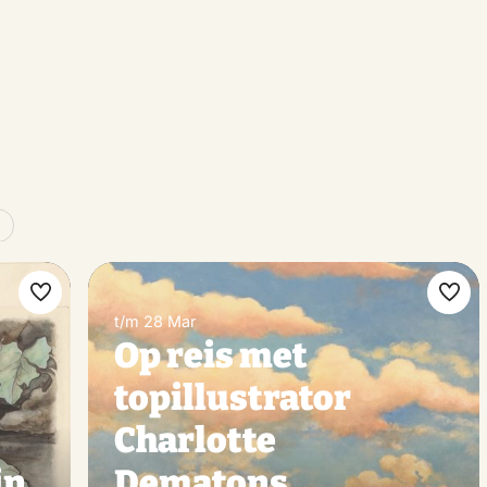
Make
Ma
t/m 28 Mar
favorite
favo
Op reis met
topillustrator
Charlotte
in
Dematons