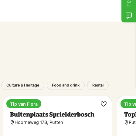
Culture & Heritage
Food and drink
Rental
Tip van Flora
Tip v
Holiday park
Holi
ke
Make
Buitenplaats Sprielderbosch
Top
rite
favorite
Hoorneweg 17B, Putten
Put