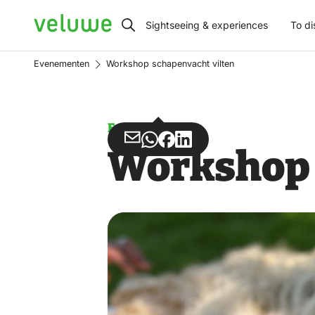
Veluwe
Sightseeing & experiences
To di
Evenementen
Workshop schapenvacht vilten
Event
Share
Share
Share
Share
Workshop 
via
via
on
on
Email
WhatsApp
Facebook
LinkedIn