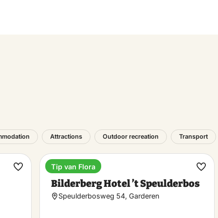
mmodation
Attractions
Outdoor recreation
Transport
Tip van Flora
Hotel
Make
Ma
Bilderberg Hotel ’t Speulderbos
favorite
favo
Speulderbosweg 54, Garderen