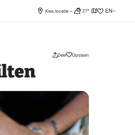
EN
27°
Kies locatie
Deel
Opslaan
lten