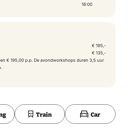
16:00
€ 195,-
€ 135,-
en € 195,00 p.p. De avondworkshops duren 3,5 uur
p.
Toon op kaart
ing
Train
Car