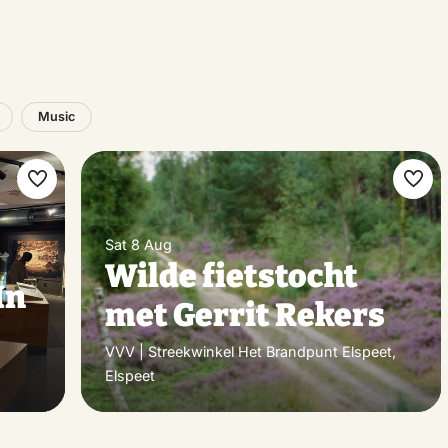
Music
Make
Ma
favorite
favo
Sat 8 Aug
Wilde fietstocht
In
met Gerrit Rekers
VVV | Streekwinkel Het Brandpunt Elspeet,
Elspeet