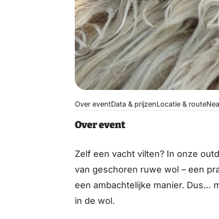
Over event
Data & prijzen
Locatie & route
Nea
Over event
Zelf een vacht vilten? In onze out
van geschoren ruwe wol – een pra
een ambachtelijke manier. Dus… m
in de wol.