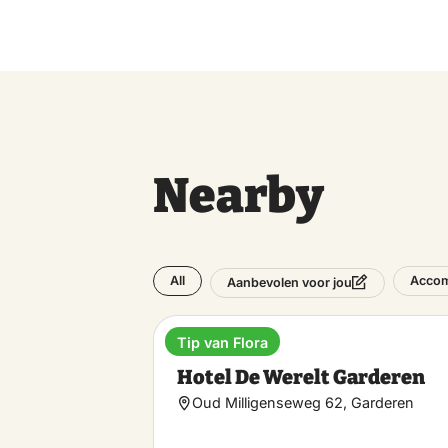
Nearby
All
Acco
Aanbevolen voor jou
Tip van Flora
Hotel
Hotel De Werelt Garderen
Oud Milligenseweg 62, Garderen