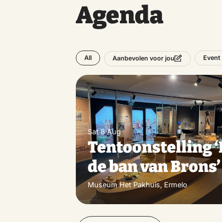
Agenda
All
Event
Aanbevolen voor jou
Sat 8 Aug
Tentoonstelling ‘
de ban van Brons’
Museum Het Pakhuis, Ermelo