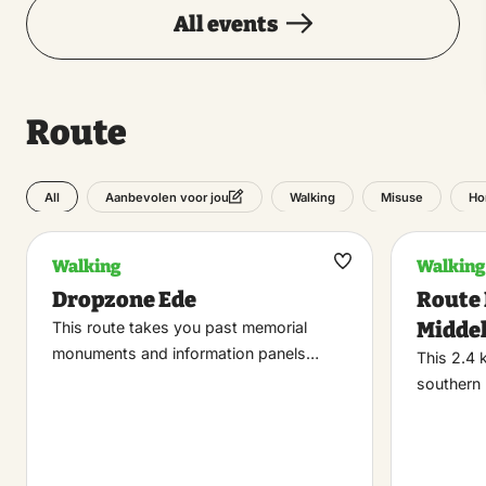
All events
Route
All
Walking
Misuse
Ho
Aanbevolen voor jou
Walking
Walking
Maak
Dropzone Ede
Route
favoriet
Midde
This route takes you past memorial
monuments and information panels…
This 2.4 
southern 