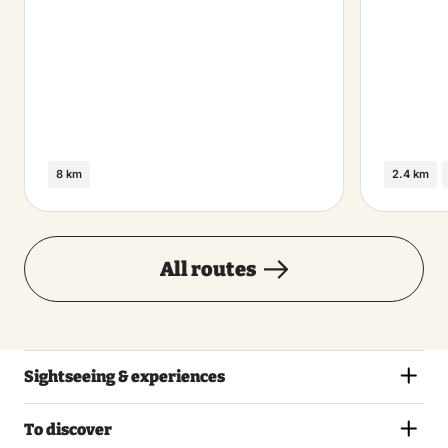
8 km
2.4 km
All routes
Sightseeing & experiences
To discover