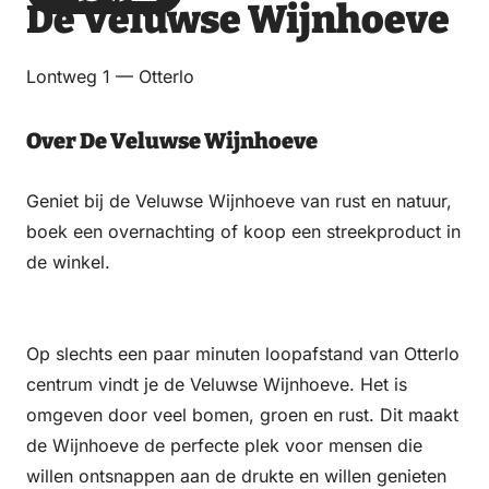
De Veluwse Wijnhoeve
via
via
on
on
Email
WhatsApp
Facebook
LinkedIn
Lontweg 1 — Otterlo
Over De Veluwse Wijnhoeve
Geniet bij de Veluwse Wijnhoeve van rust en natuur,
boek een overnachting of koop een streekproduct in
de winkel.
Op slechts een paar minuten loopafstand van Otterlo
centrum vindt je de Veluwse Wijnhoeve. Het is
omgeven door veel bomen, groen en rust. Dit maakt
de Wijnhoeve de perfecte plek voor mensen die
willen ontsnappen aan de drukte en willen genieten