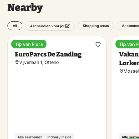
Nearby
All
Shopping areas
Accommo
Aanbevolen voor jou
Tip van Flora
Tip van F
Holiday park
Holiday
Make
EuroParcs De Zanding
Vakan
favorite
Lorke
Vijverlaan 1, Otterlo
Mossel
Alle seizoenen
Indoor / Inside
Alle seiz