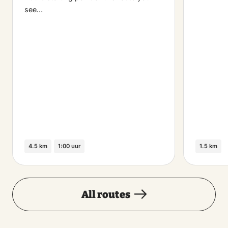
see…
4.5 km
1:00 uur
1.5 km
All routes