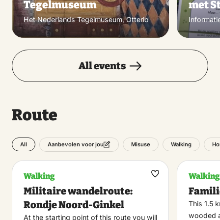
Tegelmuseum
met S
Het Nederlands Tegelmuseum, Otterlo
Informati
All events
Route
All
Misuse
Walking
Ho
Aanbevolen voor jou
Walking
Walking
Maak
Militaire wandelroute:
Famil
favoriet
Rondje Noord-Ginkel
This 1.5 
wooded 
At the starting point of this route you will