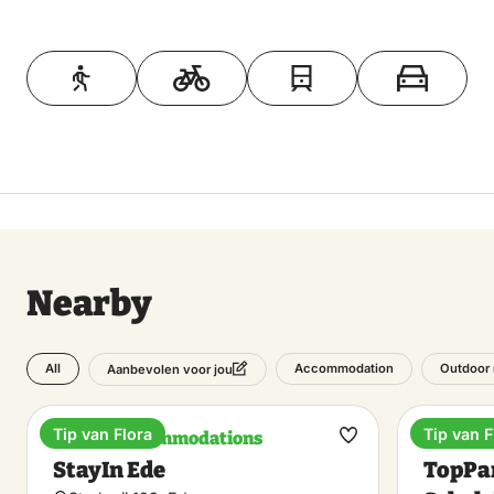
Toon op kaart
Nearby
All
Accommodation
Outdoor 
Aanbevolen voor jou
Tip van Flora
Tip van F
Unique accommodations
Holiday
Make
StayIn Ede
TopPa
favorite