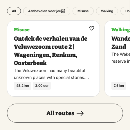
All
Misuse
Walking
Ho
Aanbevolen voor jou
Misuse
Walking
Maak
Ontdek de verhalen van de
Wande
favoriet
Veluwezoom route 2 |
Zand
Wageningen, Renkum,
The Weke
reserve i
Oosterbeek
The Veluwezoom has many beautiful
unknown places with special stories.…
48.2 km
3:00 uur
7.5 km
All routes