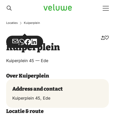
Veluwe
Men
Locaties
Kuiperplein
Share
Share
Share
Share
Kuiperplein
via
via
on
on
Email
WhatsApp
Facebook
LinkedIn
Kuiperplein 45 — Ede
Over Kuiperplein
Address and contact
Kuiperplein 45, Ede
Locatie & route