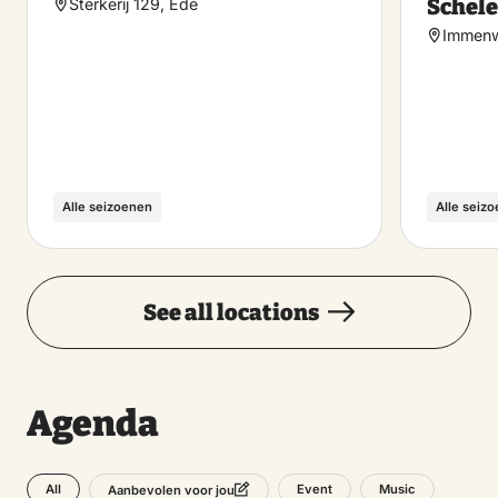
Schel
Sterkerij 129, Ede
Immenw
Alle seizoenen
Alle seiz
See all locations
Agenda
All
Event
Music
Aanbevolen voor jou