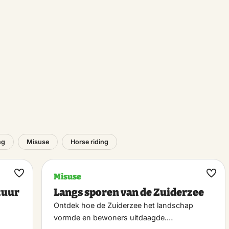
ng
Misuse
Horse riding
Misuse
Maak
Maa
tuur
Langs sporen van de Zuiderzee
favoriet
favo
Ontdek hoe de Zuiderzee het landschap
vormde en bewoners uitdaagde.…