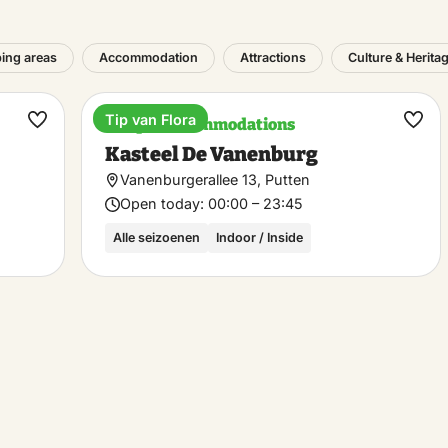
ing areas
Accommodation
Attractions
Culture & Herita
Tip van Flora
Unique accommodations
Make
Ma
Kasteel De Vanenburg
favorite
favo
Vanenburgerallee 13, Putten
Open today:
00:00 – 23:45
Alle seizoenen
Indoor / Inside