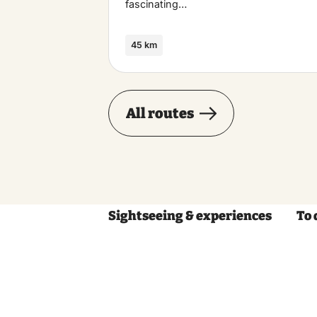
fascinating…
45 km
All routes
Sightseeing & experiences
To 