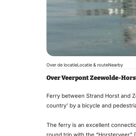
Over de locatie
Locatie & route
Nearby
Over Veerpont Zeewolde-Hors
Ferry between Strand Horst and Z
country’ by a bicycle and pedestri
The ferry is an excellent connectio
round trip with the “Horsterveer” 