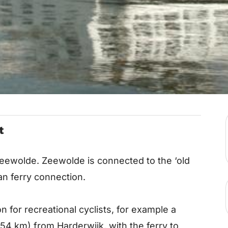
t
eewolde. Zeewolde is connected to the ‘old
an ferry connection.
n for recreational cyclists, for example a
(54 km) from Harderwijk, with the ferry to