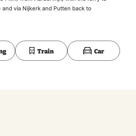
and via Nijkerk and Putten back to
Toon op kaart
ing
Train
Car