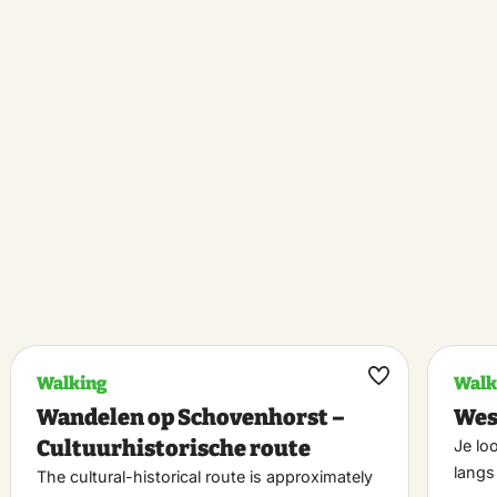
Walking
Walk
k
Maak
Wandelen op Schovenhorst –
Wes
riet
favoriet
Cultuurhistorische route
Je lo
langs
The cultural-historical route is approximately