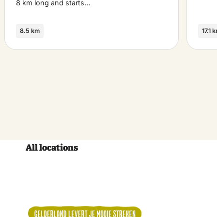
8 km long and starts…
8.5 km
17.1 
All locations