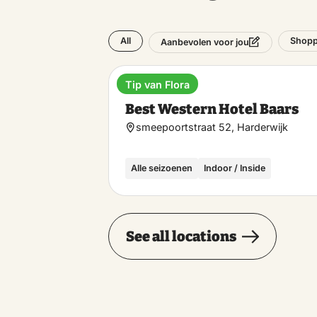
All
Shopp
Aanbevolen voor jou
Tip van Flora
Hotel
Best Western Hotel Baars
smeepoortstraat 52, Harderwijk
Alle seizoenen
Indoor / Inside
See all locations