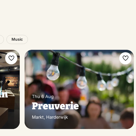
Music
Make
Ma
favorite
favo
In
Thu 6 Aug
Preuverie
Markt, Harderwijk