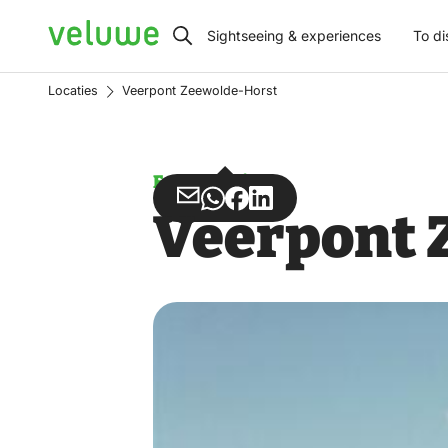
Veluwe
Sightseeing & experiences
To di
Locaties
Veerpont Zeewolde-Horst
Ferry service
Share
Share
Share
Share
Veerpont 
via
via
on
on
Email
WhatsApp
Facebook
LinkedIn