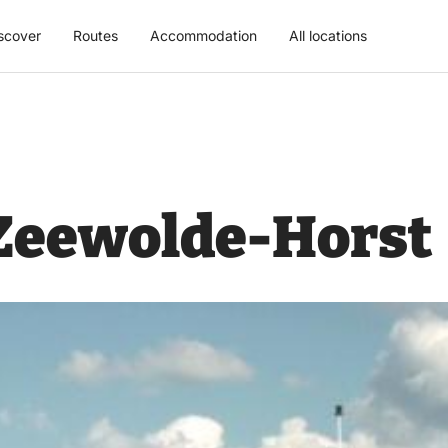
scover
Routes
Accommodation
All locations
Zeewolde-Horst