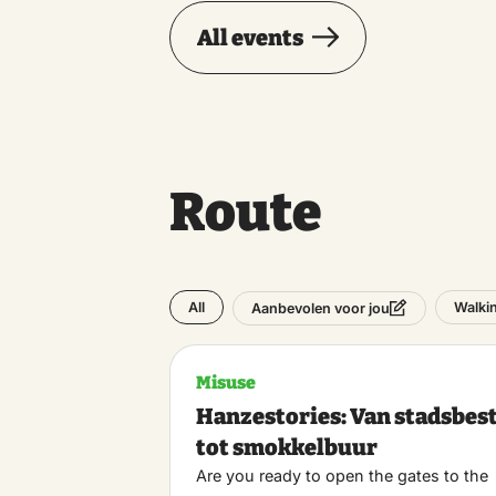
All events
Route
All
Walki
Aanbevolen voor jou
Misuse
Hanzestories: Van stadsbes
tot smokkelbuur
Are you ready to open the gates to the