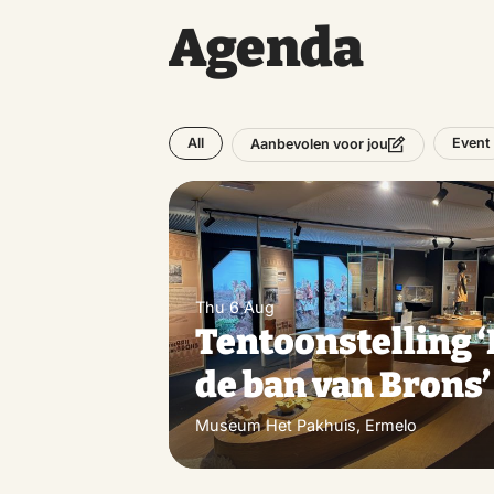
Agenda
All
Event
Aanbevolen voor jou
Thu 6 Aug
Tentoonstelling ‘
de ban van Brons’
Museum Het Pakhuis, Ermelo