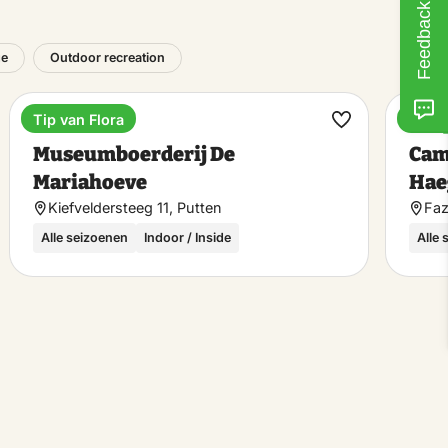
Feedback
ge
Outdoor recreation
Tip van Flora
Tip v
Museum
Cam
ke
Make
Museumboerderij De
Cam
rite
favorite
Mariahoeve
Hae
Kiefveldersteeg 11, Putten
Faz
Alle seizoenen
Indoor / Inside
Alle