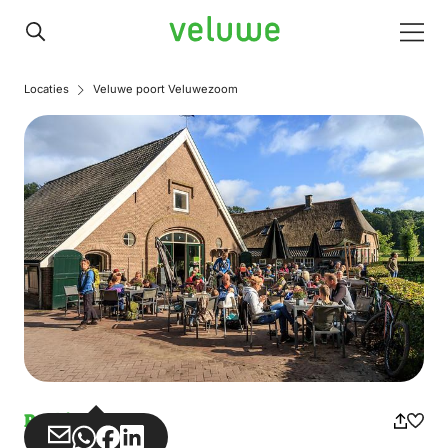
Veluwe
Men
Locaties
Veluwe poort Veluwezoom
Parking
Share
Share
Share
Share