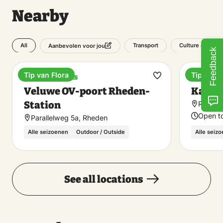
Nearby
All
Transport
Culture & Herita
Aanbevolen voor jou
Feedback
Tip van Flora
Tip van F
Train stations
Castle
Make
Veluwe OV-poort Rheden-
Kastee
favorite
Station
Rosend
Open t
Parallelweg 5a, Rheden
Alle seizoenen
Outdoor / Outside
Alle seiz
See all locations