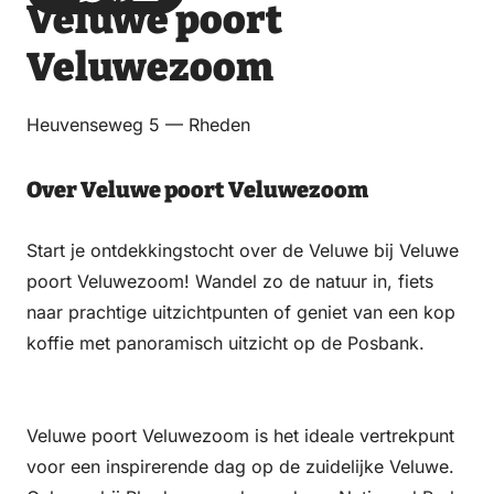
Veluwe poort
via
via
on
on
Email
WhatsApp
Facebook
LinkedIn
Veluwezoom
Heuvenseweg 5 — Rheden
Over Veluwe poort Veluwezoom
Start je ontdekkingstocht over de Veluwe bij Veluwe
poort Veluwezoom! Wandel zo de natuur in, fiets
naar prachtige uitzichtpunten of geniet van een kop
koffie met panoramisch uitzicht op de Posbank.
Veluwe poort Veluwezoom is het ideale vertrekpunt
voor een inspirerende dag op de zuidelijke Veluwe.