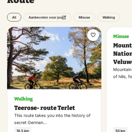
All
Misuse
Walking
Aanbevolen voor jou
Misuse
Maak
Mount
favoriet
Nation
Veluw
Mountain 
of hills, 
Walking
Teerose- route Terlet
This route takes you into the history of
secret German…
16.5 km
50 km