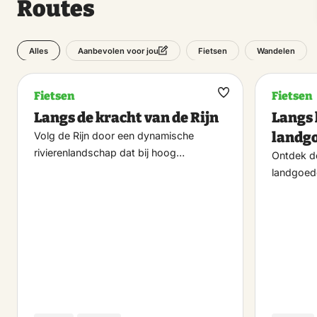
Routes
Alles
Fietsen
Wandelen
Aanbevolen voor jou
Fietsen
Fietsen
Maak
Langs de kracht van de Rijn
Langs 
favoriet
landgo
Volg de Rijn door een dynamische
rivierenlandschap dat bij hoog…
Ontdek de
landgoed