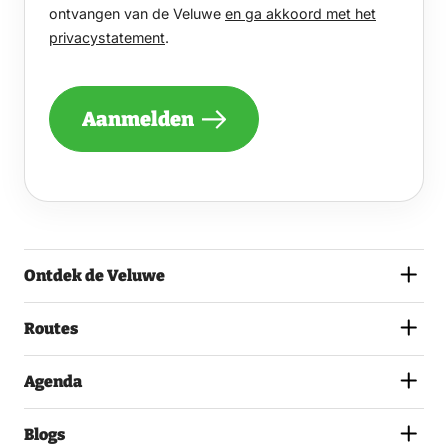
GRAAG
ontvangen van de Veluwe
en ga akkoord met het
EENS
privacystatement
.
PER
MAAND
EEN
NIEUWSBRIEF
Aanmelden
ONTVANGEN
VAN
DE
VELUWE
EN
GA
AKKOORD
MET
Ontdek de Veluwe
HET
PRIVACYSTATEMENT.
(VEREIST)
Routes
Agenda
Blogs