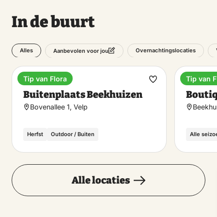
In de buurt
Alles
Overnachtingslocaties
Aanbevolen voor jou
Tip van Flora
Tip van F
Camping
Boutiqu
Maak
Buitenplaats Beekhuizen
Boutiq
favoriet
Bovenallee 1, Velp
Beekhu
Herfst
Outdoor / Buiten
Alle seiz
Alle locaties