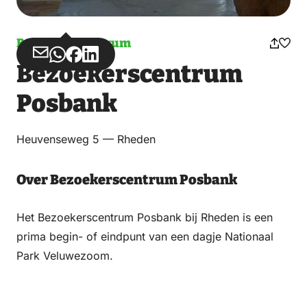
Bezoekerscentrum
Deel
Deel
Deel
Deel
Bezoekerscentrum
via
via
op
op
Email
WhatsApp
Facebook
LinkedIn
Posbank
Heuvenseweg 5 — Rheden
Over Bezoekerscentrum Posbank
Het Bezoekerscentrum Posbank bij Rheden is een
prima begin- of eindpunt van een dagje Nationaal
Park Veluwezoom.