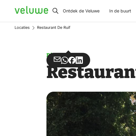
Veluwe
Ontdek de Veluwe
In de buurt
Locaties
Restaurant De Ruif
Diner
Deel
Deel
Deel
Deel
Restauran
via
via
op
op
Email
WhatsApp
Facebook
LinkedIn