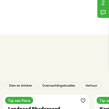
Eten en drinken
Overnachtingslocaties
Verhuur
Tip van Flora
Tip v
Landgoed
Bezi
k
Maak