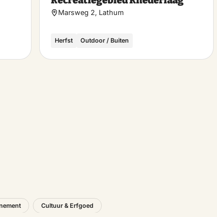
Recreatiegebied Rhederlaag
favoriet
favo
Marsweg 2, Lathum
Herfst
Outdoor / Buiten
nement
Cultuur & Erfgoed