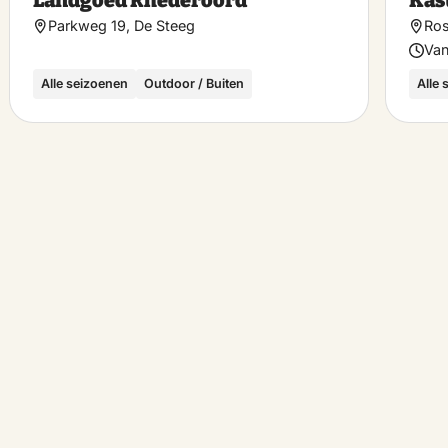
Landgoed Rhederoord
Kas
riet
favoriet
Parkweg 19, De Steeg
Ros
Van
Alle seizoenen
Outdoor / Buiten
Alle