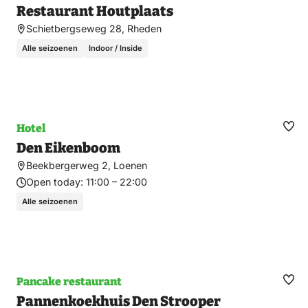
Restaurant Houtplaats
fav
Schietbergseweg 28, Rheden
Alle seizoenen
Indoor / Inside
Hotel
Ma
Den Eikenboom
fav
Beekbergerweg 2, Loenen
Open today:
11:00 – 22:00
Alle seizoenen
Pancake restaurant
Ma
Pannenkoekhuis Den Strooper