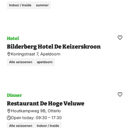
Indoor / Inside
summer
Hotel
Ma
Bilderberg Hotel De Keizerskroon
fav
Koningstraat 7, Apeldoorn
Alle seizoenen
apeldoorn
Dinner
Ma
Restaurant De Hoge Veluwe
fav
Houtkampweg 9B, Otterlo
Open today:
09:30 – 17:30
Alle seizoenen
Indoor / Inside