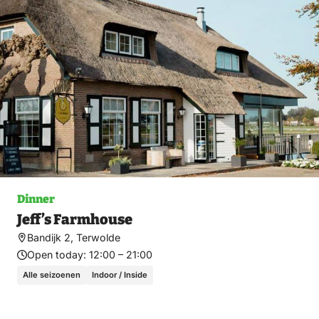
fav
Dinner
Jeff’s Farmhouse
Bandijk 2, Terwolde
Open today:
12:00 – 21:00
Alle seizoenen
Indoor / Inside