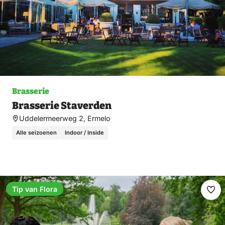
Brasserie
Brasserie Staverden
Uddelermeerweg 2, Ermelo
Alle seizoenen
Indoor / Inside
Tip van Flora
Ma
fav