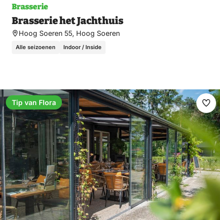
Brasserie
Brasserie het Jachthuis
Hoog Soeren 55, Hoog Soeren
Alle seizoenen
Indoor / Inside
Tip van Flora
Ma
fav