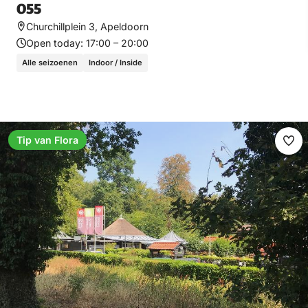
O55
Churchillplein 3, Apeldoorn
Open today:
17:00 – 20:00
Alle seizoenen
Indoor / Inside
Tip van Flora
Ma
fav