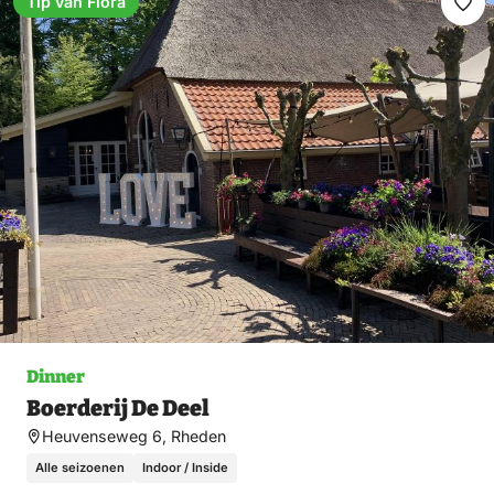
Tip van Flora
Ma
fav
Dinner
Boerderij De Deel
Heuvenseweg 6, Rheden
Alle seizoenen
Indoor / Inside