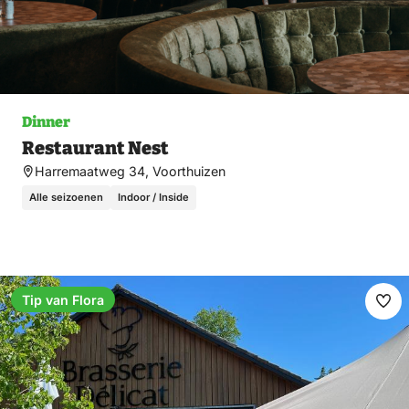
Dinner
Restaurant Nest
Harremaatweg 34, Voorthuizen
Alle seizoenen
Indoor / Inside
Tip van Flora
Ma
fav