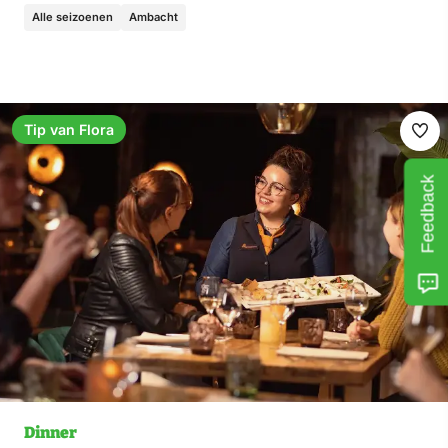
Alle seizoenen
Ambacht
Tip van Flora
Ma
fav
Feedback
Dinner