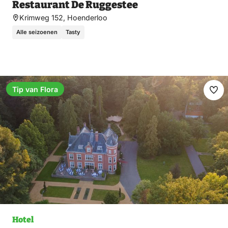
Restaurant De Ruggestee
Krimweg 152, Hoenderloo
Alle seizoenen
Tasty
Tip van Flora
Ma
fav
Hotel