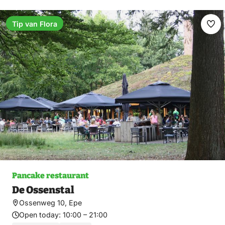
Tip van Flora
Ma
fav
Pancake restaurant
De Ossenstal
Ossenweg 10, Epe
Open today:
10:00 – 21:00