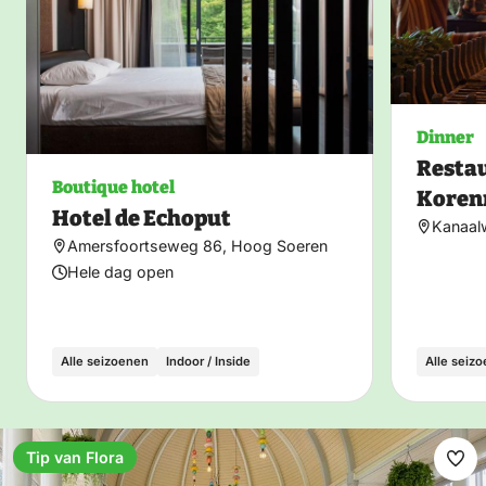
Dinner
Restau
Boutique hotel
Koren
Hotel de Echoput
Kanaal
Amersfoortseweg 86, Hoog Soeren
Hele dag open
Alle seizoenen
Indoor / Inside
Alle seiz
Tip van Flora
Ma