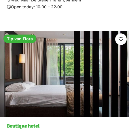
Open today:
10:00 – 22:00
Tip van Flora
Ma
fav
Boutique hotel