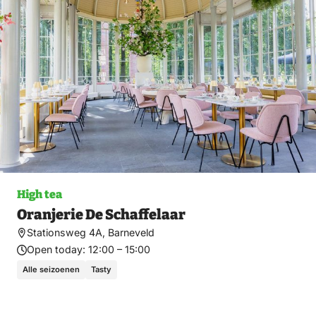
fav
High tea
Oranjerie De Schaffelaar
Stationsweg 4A, Barneveld
Open today:
12:00 – 15:00
Alle seizoenen
Tasty