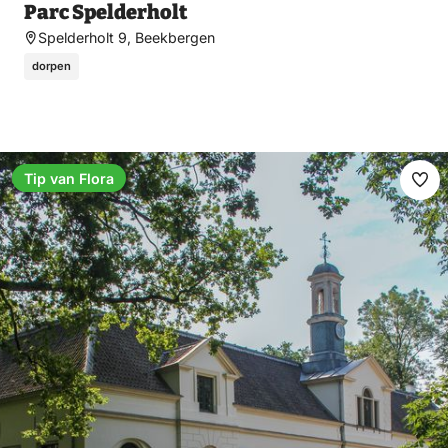
Parc Spelderholt
Spelderholt 9, Beekbergen
dorpen
Tip van Flora
Ma
fav