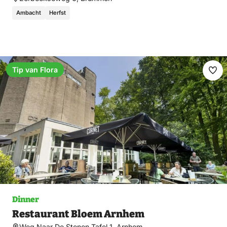
Ambacht
Herfst
Tip van Flora
Ma
fav
Dinner
Restaurant Bloem Arnhem
Weg Naar De Stenen Tafel 1, Arnhem