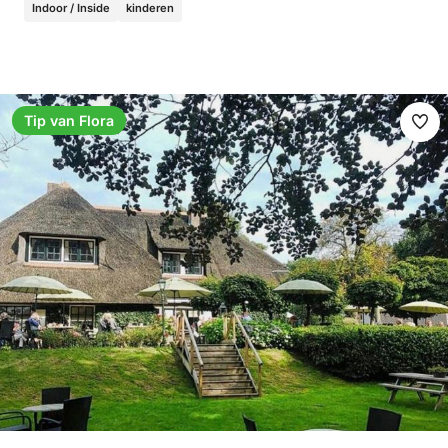
Indoor / Inside
kinderen
Tip van Flora
Ma
fav