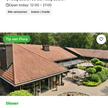
Open today:
12:00 – 21:00
Alle seizoenen
Indoor / Inside
Tip van Flora
Ma
fav
Dinner