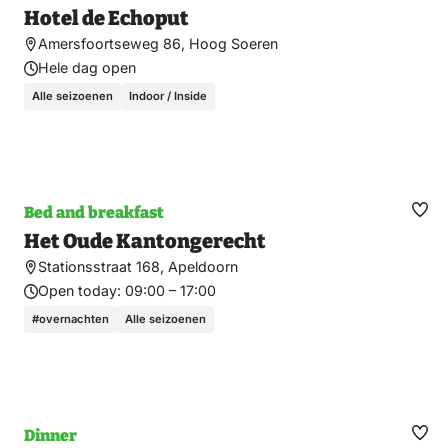
Hotel de Echoput
Amersfoortseweg 86, Hoog Soeren
Hele dag open
Alle seizoenen
Indoor / Inside
Bed and breakfast
Ma
Het Oude Kantongerecht
fav
Stationsstraat 168, Apeldoorn
Open today:
09:00 – 17:00
#overnachten
Alle seizoenen
Dinner
Ma