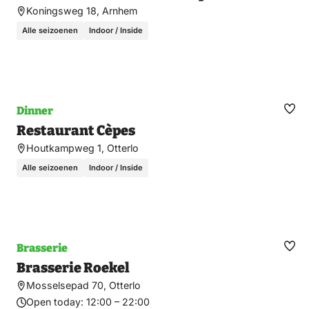
fav
Koningsweg 18, Arnhem
Alle seizoenen
Indoor / Inside
Dinner
Ma
Restaurant Cèpes
fav
Houtkampweg 1, Otterlo
Alle seizoenen
Indoor / Inside
Brasserie
Ma
Brasserie Roekel
fav
Mosselsepad 70, Otterlo
Open today:
12:00 – 22:00