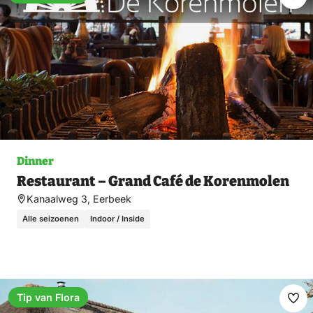
Ma
fav
Dinner
Restaurant – Grand Café de Korenmolen
Kanaalweg 3, Eerbeek
Alle seizoenen
Indoor / Inside
Tip van Flora
Ma