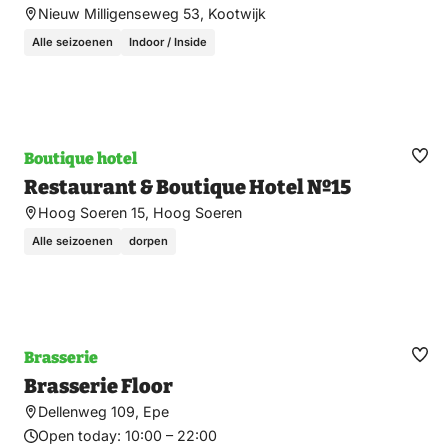
Nieuw Milligenseweg 53, Kootwijk
Alle seizoenen
Indoor / Inside
Boutique hotel
Ma
Restaurant & Boutique Hotel Nº15
fav
Hoog Soeren 15, Hoog Soeren
Alle seizoenen
dorpen
Brasserie
Ma
Brasserie Floor
fav
Dellenweg 109, Epe
Open today:
10:00 – 22:00