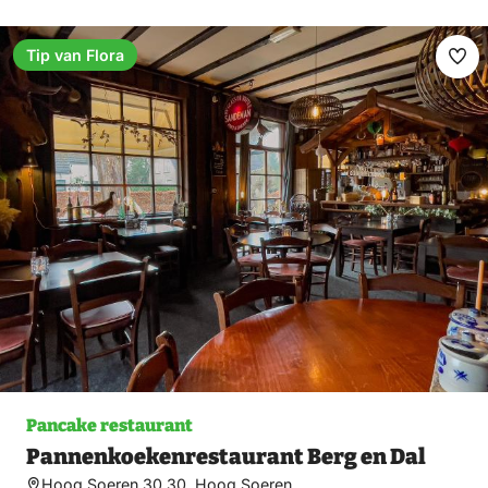
Tip van Flora
Ma
fav
Pancake restaurant
Pannenkoekenrestaurant Berg en Dal
Hoog Soeren 30 30, Hoog Soeren