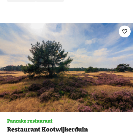
Ma
fav
Pancake restaurant
Restaurant Kootwijkerduin