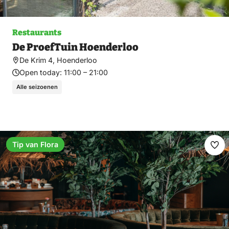
Restaurants
De ProefTuin Hoenderloo
De Krim 4, Hoenderloo
Open today:
11:00 – 21:00
Alle seizoenen
Tip van Flora
Ma
fav