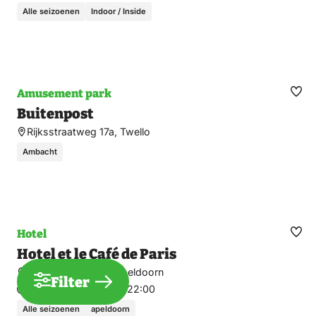
Alle seizoenen
Indoor / Inside
Amusement park
Ma
Buitenpost
fav
Rijksstraatweg 17a, Twello
Ambacht
Hotel
Ma
Hotel et le Café de Paris
fav
Raadhuisplein 5 5, Apeldoorn
Filter
Open today:
08:00 – 22:00
Alle seizoenen
apeldoorn