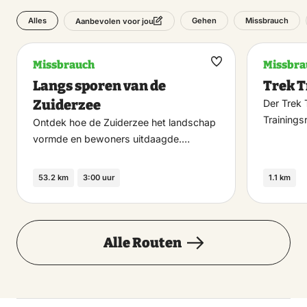
Alles
Gehen
Missbrauch
Aanbevolen voor jou
Missbrauch
Missbra
Maak
Langs sporen van de
Trek T
favoriet
Zuiderzee
Der Trek T
Trainings
Ontdek hoe de Zuiderzee het landschap
vormde en bewoners uitdaagde.…
53.2 km
3:00 uur
1.1 km
Alle Routen