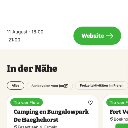
11 August · 18:00 –
Website
21:00
In der Nähe
Alles
Freizeitaktivitäten im Freien
Aanbevolen voor jou
Tip van Flora
Tip van F
Camping
Spielpa
Favorit
Camping en Bungalowpark
Fort V
machen
De Haeghehorst
Boekhor
Fazantlaan 4, Ermelo