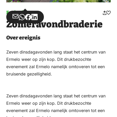
Ereignis
Teilen
Teilen
Teilen
Teilen
Zomeravondbraderie
über
über
auf
auf
Email
WhatsApp
Facebook
LinkedIn
Over ereignis
Zeven dinsdagavonden lang staat het centrum van
Ermelo weer op zijn kop. Dit drukbezochte
evenement zal Ermelo namelijk omtoveren tot een
bruisende gezelligheid.
Zeven dinsdagavonden lang staat het centrum van
Ermelo weer op zijn kop. Dit drukbezochte
evenement zal Ermelo namelijk omtoveren tot een