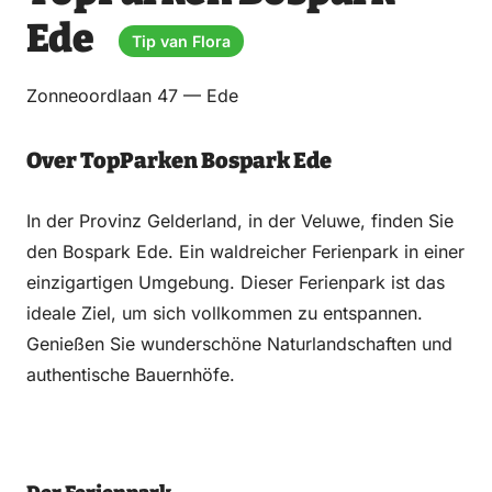
Email
WhatsApp
Facebook
LinkedIn
Ede
Tip van Flora
Zonneoordlaan 47 — Ede
Over TopParken Bospark Ede
In der Provinz Gelderland, in der Veluwe, finden Sie
den Bospark Ede. Ein waldreicher Ferienpark in einer
einzigartigen Umgebung. Dieser Ferienpark ist das
ideale Ziel, um sich vollkommen zu entspannen.
Genießen Sie wunderschöne Naturlandschaften und
authentische Bauernhöfe.