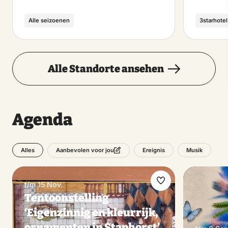
Alle seizoenen
3starhotel
Alle Standorte ansehen
Agenda
Alles
Ereignis
Musik
Aanbevolen voor jou
t/m 15 Nov.
Favorit
Tentoonstelling
machen
‘Eigenzinnig en kleurrijk,
ornamenten in Staphorst’