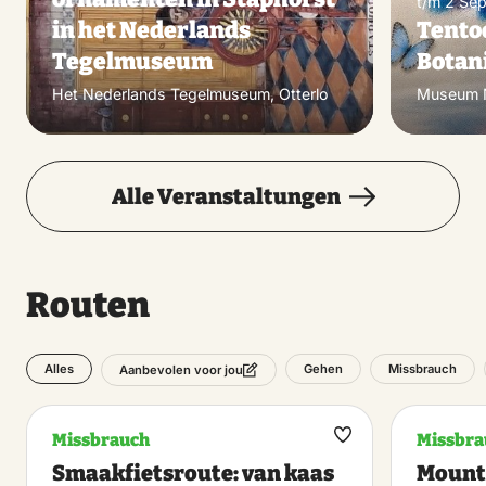
t/m 2 Sep
in het Nederlands
Tento
Tegelmuseum
Botan
Het Nederlands Tegelmuseum, Otterlo
Museum N
Alle Veranstaltungen
Routen
Alles
Gehen
Missbrauch
Aanbevolen voor jou
Missbrauch
Missbra
Maak
Smaakfietsroute: van kaas
Mounta
favoriet