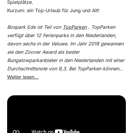
Spielplätze.
Kurzum: ein Top-Urlaub für Jung und Alt!
Bospark Ede ist Teil von
TopParken
. TopParken
verfügt über 12 Ferienparks in den Niederlanden,
davon sechs in der Veluwe. Im Jahr 2018 gewannen
sie den Zoover Award als bester
Bungalowparkanbieter in den Niederlanden mit einer
Durchschnittsnote von 9,3. Bei TopParken können
Sie einen wunderschönen Urlaub in einem Ferienhaus
Weiter lesen…
oder auf einem der gemütlichen Campingplätze
genießen.