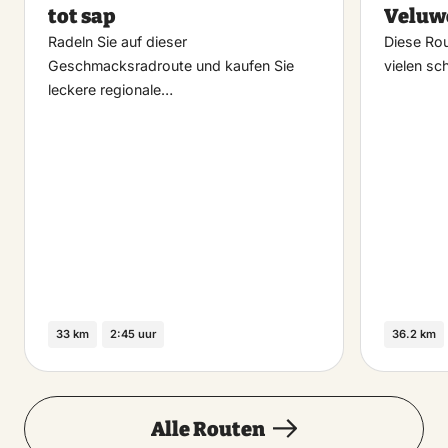
tot sap
Veluw
Radeln Sie auf dieser
Diese Rou
Geschmacksradroute und kaufen Sie
vielen s
leckere regionale…
33 km
2:45 uur
36.2 km
Alle Routen