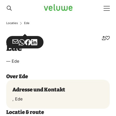
Veluwe
Men
Locaties
Ede
Teilen
Teilen
Teilen
Teilen
Ede
über
über
auf
auf
Email
WhatsApp
Facebook
LinkedIn
— Ede
Over Ede
Adresse und Kontakt
, Ede
Locatie & route