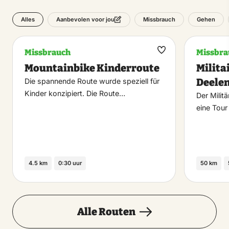
Alles
Missbrauch
Gehen
Aanbevolen voor jou
Missbrauch
Missbra
Maak
Mountainbike Kinderroute
Milita
favoriet
Deele
Die spannende Route wurde speziell für
Kinder konzipiert. Die Route…
Der Milit
eine Tou
4.5 km
0:30 uur
50 km
Alle Routen