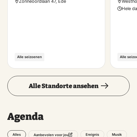
Zonneoordlaan 47, Ede
Westhof
Hele d
Alle seizoenen
Alle seiz
Alle Standorte ansehen
Agenda
Alles
Ereignis
Musik
Aanbevolen voor jou