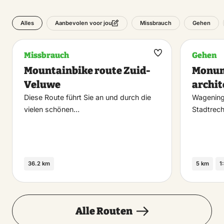
Alles
Missbrauch
Gehen
Aanbevolen voor jou
Missbrauch
Gehen
Maak
Mountainbike route Zuid-
Monum
favoriet
Veluwe
archi
Diese Route führt Sie an und durch die
Wageninge
vielen schönen…
Stadtrech
36.2 km
5 km
1
Alle Routen