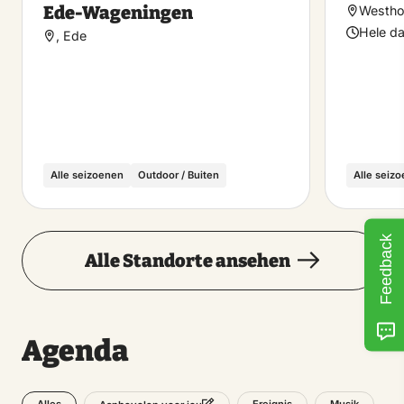
Ede-Wageningen
Westhof
Hele d
, Ede
Alle seizoenen
Outdoor / Buiten
Alle seiz
Feedback
Alle Standorte ansehen
Agenda