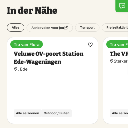
In der Nähe
Alles
Transport
Freizeitaktivi
Aanbevolen voor jou
Tip van Flora
Tip van F
Bahnhöfe
Unterha
Favorit
Veluwe OV-poort Station
The V
machen
Ede-Wageningen
Sterker
, Ede
Alle seizoenen
Outdoor / Buiten
Alle seiz