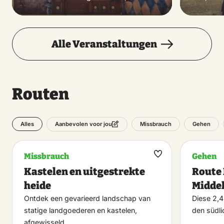
Alle Veranstaltungen
Routen
Alles
Missbrauch
Gehen
Aanbevolen voor jou
Missbrauch
Gehen
Maak
Kastelen en uitgestrekte
Route
favoriet
heide
Midde
Ontdek een gevarieerd landschap van
Diese 2,4
statige landgoederen en kastelen,
den südli
afgewisseld…