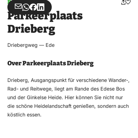
Parken
Teilen
Teilen
Teilen
Teilen
Parkeerplaats
über
über
auf
auf
Email
WhatsApp
Facebook
LinkedIn
Drieberg
Driebergweg — Ede
Over Parkeerplaats Drieberg
Drieberg, Ausgangspunkt für verschiedene Wander-,
Rad- und Reitwege, liegt am Rande des Edese Bos
und der Ginkelse Heide. Hier können Sie nicht nur
die schöne Heidelandschaft genießen, sondern auch
köstlich essen.