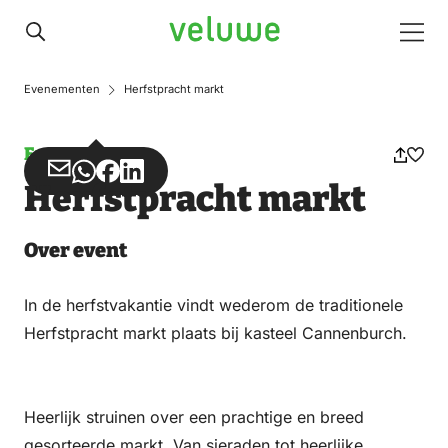
Veluwe
Men
Evenementen
Herfstpracht markt
Event
Share
Share
Share
Share
Herfstpracht markt
via
via
on
on
Email
WhatsApp
Facebook
LinkedIn
Over event
In de herfstvakantie vindt wederom de traditionele
Herfstpracht markt plaats bij kasteel Cannenburch.
Heerlijk struinen over een prachtige en breed
gesorteerde markt. Van sieraden tot heerlijke