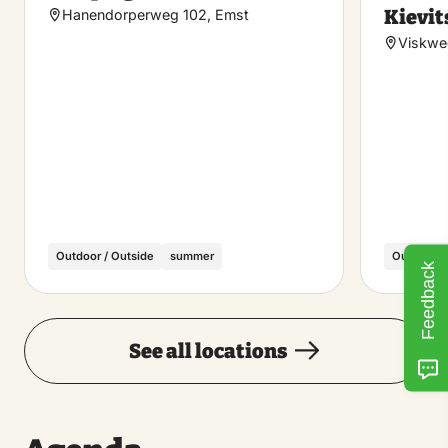
Kievit
Hanendorperweg 102, Emst
Viskwe
Outdoor / Outside
summer
Outdoor /
Feedback
See all locations