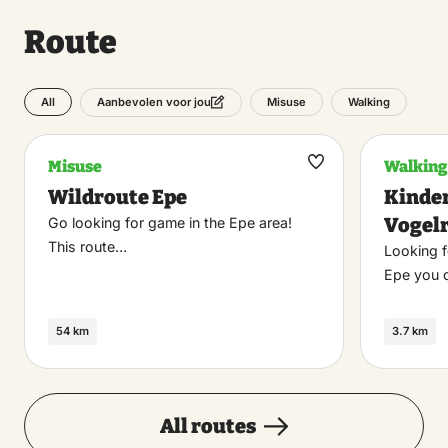
Route
All
Misuse
Walking
Aanbevolen voor jou
Misuse
Walking
Maak
Wildroute Epe
Kinder
favoriet
Vogel
Go looking for game in the Epe area!
This route…
Looking f
Epe you 
54 km
3.7 km
All routes