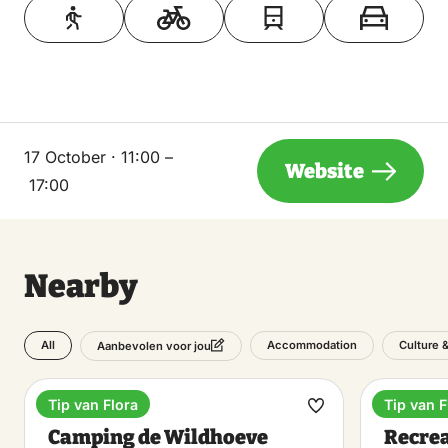
17 October · 11:00 –
Website
17:00
Nearby
All
Accommodation
Culture 
Aanbevolen voor jou
Tip van Flora
Tip van F
Camping
Recreat
Make
Camping de Wildhoeve
Recrea
favorite