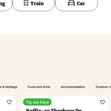
ing
Train
Car
e & Heritage
Food and drink
Accommodation
Outdoor r
Tip van Flora
Lunchroom
Make
Ma
Koffie- en Theehuys De