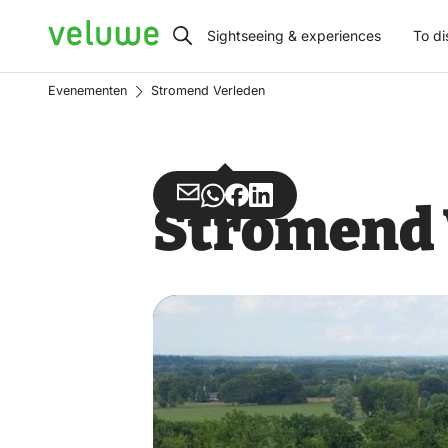
Veluwe
Sightseeing & experiences
To di
Evenementen
Stromend Verleden
Share
Share
Share
Share
Stromend 
via
via
on
on
Email
WhatsApp
Facebook
LinkedIn