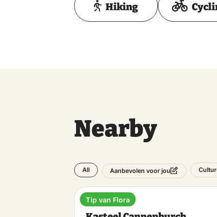
Hiking
Cycl
Nearby
All
Cultur
Aanbevolen voor jou
Tip van Flora
Castle
Kasteel Cannenburch