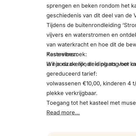
sprengen en beken rondom het ka
geschiedenis van dit deel van de 
Tijdens de buitenrondleiding ‘St
vijvers en waterstromen en ontdek
van waterkracht en hoe dit de bew
Kasteelbezoek:
Reserveren:
Wil je na de rondleiding nog het k
Is noodzakelijk, er is plaats voor
gereduceerd tarief:
volwassenen €10,00, kinderen 4 t/m
plekke verkrijgbaar.
Toegang tot het kasteel met museu
donateurspas GLK is gratis.
Read more…
Toegankelijkheid:
De rondleiding duurt een uur en i