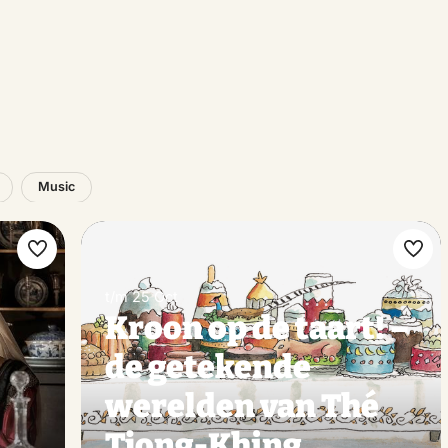
Music
Make
Ma
favorite
favo
t/m 25 Oct
Kroon op de taart! –
s
de getekende
werelden van Thé
Tjong-Khing