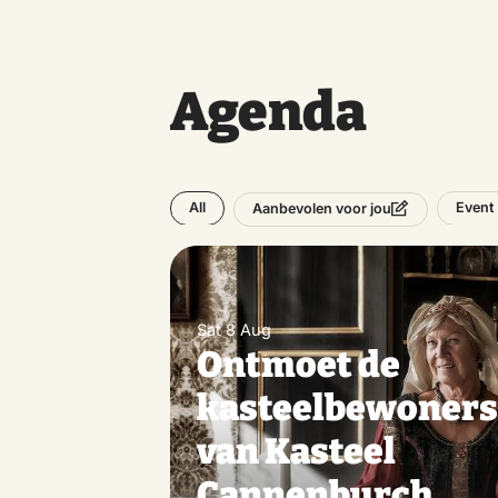
Agenda
All
Event
Aanbevolen voor jou
Sat 8 Aug
Ontmoet de
kasteelbewoner
van Kasteel
Cannenburch