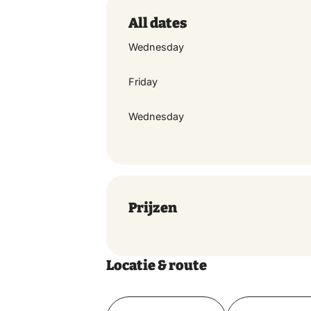
geschikt voor bezoekers die slecht
All dates
De route van de wandeling is rolst
Wednesday
Friday
Wednesday
Prijzen
Locatie & route