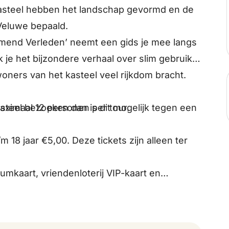
steel hebben het landschap gevormd en de
Veluwe bepaald.
romend Verleden’ neemt een gids je mee langs
 je het bijzondere verhaal over slim gebruik
oners van het kasteel veel rijkdom bracht.
asteel bezoeken dan is dit mogelijk tegen een
 maximaal 12 personen per tour.
 18 jaar €5,00. Deze tickets zijn alleen ter
mkaart, vriendenloterij VIP-kaart en
s in verband met de wandelafstand helaas niet