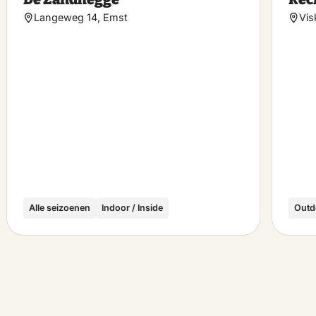
rite
favorite
Langeweg 14, Emst
Vis
Alle seizoenen
Indoor / Inside
Outd