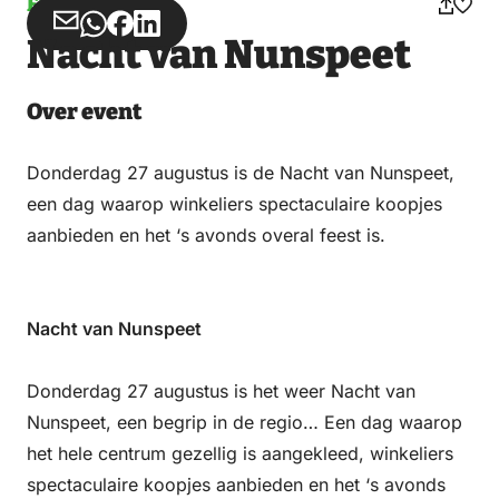
Event
Share
Share
Share
Share
Nacht van Nunspeet
via
via
on
on
Email
WhatsApp
Facebook
LinkedIn
Over event
Donderdag 27 augustus is de Nacht van Nunspeet,
een dag waarop winkeliers spectaculaire koopjes
aanbieden en het ‘s avonds overal feest is.
Nacht van Nunspeet
Donderdag 27 augustus is het weer Nacht van
Nunspeet, een begrip in de regio… Een dag waarop
het hele centrum gezellig is aangekleed, winkeliers
spectaculaire koopjes aanbieden en het ‘s avonds