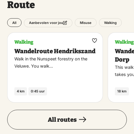
Route
All
Misuse
Walking
Aanbevolen voor jou
Walking
Walking
Maak
Wandelroute Hendrikszand
Wande
favoriet
Dorp
Walk in the Nunspeet forestry on the
Veluwe. You walk…
This walk
takes you
4 km
0:45 uur
18 km
All routes