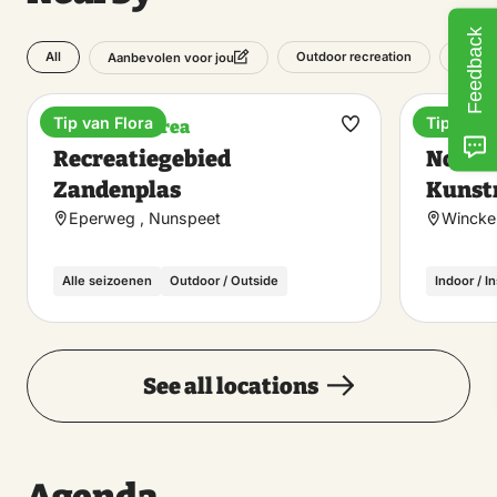
Feedback
All
Outdoor recreation
Food a
Aanbevolen voor jou
Tip van Flora
Tip van F
Recreation area
Museu
Make
Recreatiegebied
Noord
favorite
Zandenplas
Kuns
Eperweg , Nunspeet
Wincke
Alle seizoenen
Outdoor / Outside
Indoor / I
See all locations
Agenda