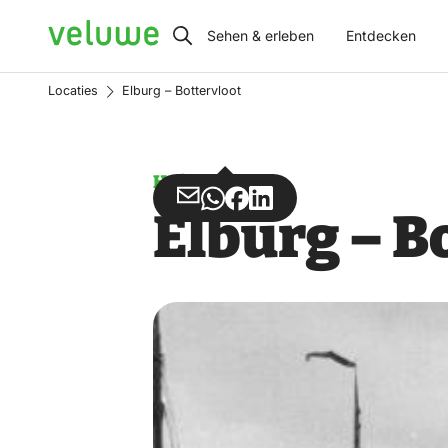
Veluwe
Sehen & erleben
Entdecken
Locaties
Elburg – Bottervloot
Hafen
Teilen
Teilen
Teilen
Teilen
Elburg – B
über
über
auf
auf
Email
WhatsApp
Facebook
LinkedIn