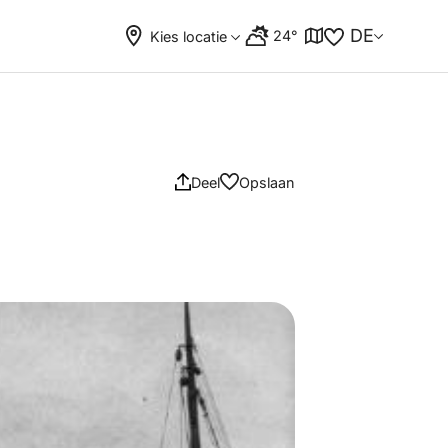
DE
24°
Kies locatie
Deel
Opslaan