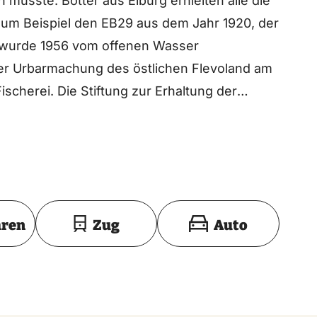
 musste. Botter aus Elburg erhielten alle die
um Beispiel den EB29 aus dem Jahr 1920, der
rg wurde 1956 vom offenen Wasser
er Urbarmachung des östlichen Flevoland am
cherei. Die Stiftung zur Erhaltung der
il der historischen Pracht von Elburg zu
n Betrieb hält.
Toon op kaart
hren
Zug
Auto