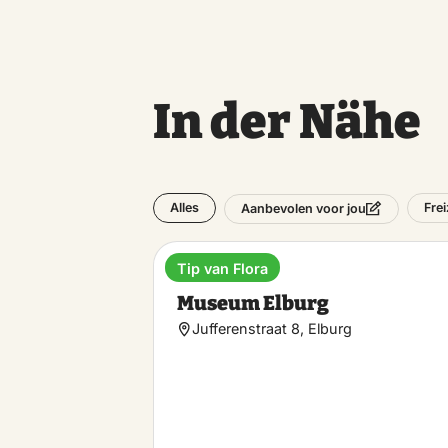
In der Nähe
Alles
Frei
Aanbevolen voor jou
Tip van Flora
Museum
Museum Elburg
Jufferenstraat 8, Elburg