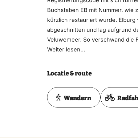
Registrierungscode mit sich führen
Buchstaben EB mit Nummer, wie z
kürzlich restauriert wurde. Elbu
abgeschnitten und lag aufgrund d
Veluwemeer. So verschwand die Fis
Elburger Botter versucht, einen Te
Weiter lesen…
bewahren, indem sie zwölf Botter i
Locatie & route
Wandern
Radfa