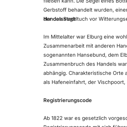
fließen kann. Die Segel eines Botter
Gerbstoff behandelt wurden, eine
Handelsstadt
der das Segeltuch vor Witterungse
Im Mittelalter war Elburg eine wo
Zusammenarbeit mit anderen Han
sogenannten Hansebund, dem Elb
Zusammenbruch des Handels war di
abhängig. Charakteristische Orte 
als Hafeneinfahrt, der Vischpoort,
Registrierungscode
Ab 1822 war es gesetzlich vorges