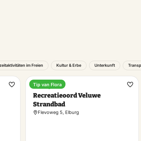
zeitaktivitäten im Freien
Kultur & Erbe
Unterkunft
Transp
Tip van Flora
Ferienpark
Favorit
Favo
Recreatieoord Veluwe
machen
mac
Strandbad
Flevoweg 5, Elburg