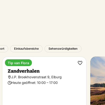
ort
Einkaufsbereiche
Sehenswürdigkeiten
Tip van Flora
Museum
rit
Favorit
Zandverhalen
hen
machen
J.P. Broekhovenstraat 9, Elburg
Heute geöffnet:
10:00 – 17:00