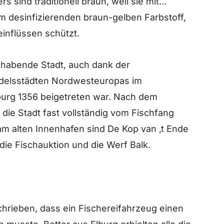
s sind traditionell braun, weil sie mit
m desinfizierenden braun-gelben Farbstoff,
inflüssen schützt.
hlhabende Stadt, auch dank der
delsstädten Nordwesteuropas im
urg 1356 beigetreten war. Nach dem
e Stadt fast vollständig vom Fischfang
am alten Innenhafen sind De Kop van ‚t Ende
 die Fischauktion und die Werf Balk.
chrieben, dass ein Fischereifahrzeug einen