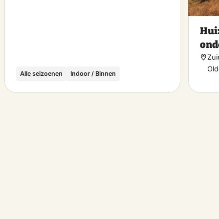
Huiz
ond
Zui
Old
Alle seizoenen
Indoor / Binnen