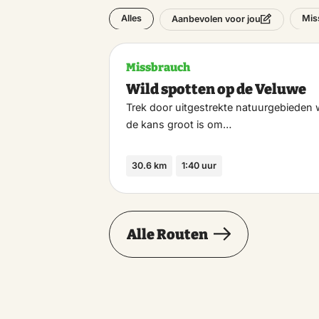
Alles
Mis
Aanbevolen voor jou
Missbrauch
Wild spotten op de Veluwe
Trek door uitgestrekte natuurgebieden 
de kans groot is om…
30.6 km
1:40 uur
Alle Routen