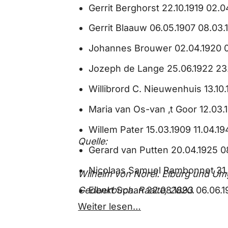
Gerrit Berghorst 22.10.1919 02.
Gerrit Blaauw 06.05.1907 08.0
Johannes Brouwer 02.04.1920 0
Jozeph de Lange 25.06.1922 23
Willibrord C. Nieuwenhuis 13.10.
Maria van Os-van ‚t Goor 12.03.
Willem Pater 15.03.1909 11.04.1
Quelle:
Gerard van Putten 20.04.1925
Nicolaas Samuel Rambonnet 31.
Wilhelm von Norel. Elburg und Um
Gedenkbuch. Raalte, 2020.
Eibert Spaan 22.08.1893 06.06.1
Weiter lesen…
Willem Spaan 06.05.1919 22.03.