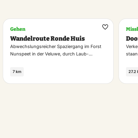
Gehen
Miss
k
Maak
Wandelroute Ronde Huis
Doo
riet
favoriet
Abwechslungsreicher Spaziergang im Forst
Verken
Nunspeet in der Veluwe, durch Laub-…
staan
7 km
27.2