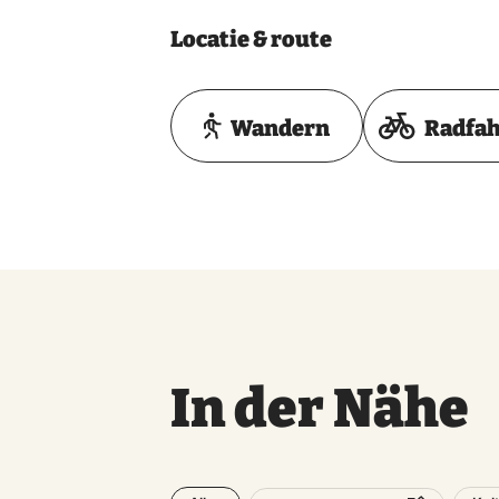
Gerrit Jan van der Veen 09.12.1
Locatie & route
Beert Vlieger 07.11.1921 28.02.1
Diesmer Flieger 30.08.1902 24.
Wandern
Radfa
Hendrik Vlieger 31.08.1920 03
Teunis Vlieger 29.11.1926 30.04
Willem Vlieger 25.05.1917 24.04
In der Nähe