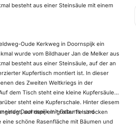
al besteht aus einer Steinsäule mit einem
Veldweg-Oude Kerkweg in Doornspijk ein
nkmal wurde vom Bildhauer Jan de Melker aus
al besteht aus einer Steinsäule, auf der an
rzierter Kupfertisch montiert ist. In dieser
llenen des Zweiten Weltkriegs in der
Auf dem Tisch steht eine kleine Kupfersäule
 darüber steht eine Kupferschale. Hinter diesem
meinde Doornspijk mit Geburts- und
angelegt, auf dem ein großer Felsbrocken
e eine schöne Rasenfläche mit Bäumen und