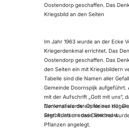
Oostendorp geschaffen. Das Denkm
Kriegsbild an den Seiten
Im Jahr 1963 wurde an der Ecke 
Kriegerdenkmal errichtet. Das De
Oostendorp geschaffen. Das Denkm
den Seiten ein mit Kriegsbildern ve
Tabelle sind die Namen aller Gefa
Gemeinde Doornspijk aufgeführt. 
mit der Aufschrift „Gott mit uns“,
Namensliste der Opfer aus der Ge
Denkmal wurde ein kleiner Hügel 
Sterbedatum sowie Sterbeort:
liegt. Rund um das Denkmal wurd
Pflanzen angelegt.