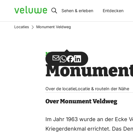
Veluwe
Sehen & erleben
Entdecken
Locaties
Monument Veldweg
Monument
Teilen
Teilen
Teilen
Teilen
Monument
über
über
auf
auf
Email
WhatsApp
Facebook
LinkedIn
Over de locatie
Locatie & route
In der Nähe
Over Monument Veldweg
Im Jahr 1963 wurde an der Ecke 
Kriegerdenkmal errichtet. Das De