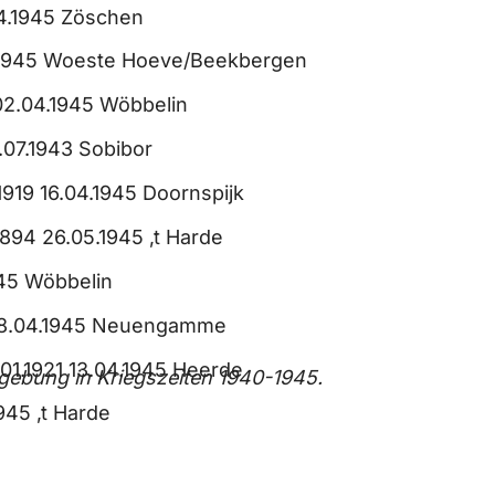
04.1945 Zöschen
3.1945 Woeste Hoeve/Beekbergen
2.04.1945 Wöbbelin
.07.1943 Sobibor
1919 16.04.1945 Doornspijk
1894 26.05.1945 ‚t Harde
945 Wöbbelin
 08.04.1945 Neuengamme
01.1921 13.04.1945 Heerde
gebung in Kriegszeiten 1940-1945.
945 ‚t Harde
1945 Wöbbelin