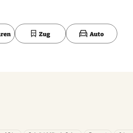
923 24.04.1945 Sandbostel
945 Wöbbelin
04.1945 Sandbostel
Toon op kaart
hren
Zug
Auto
.03.1945 Neuengamme
.1945 Wöbbelin
.1945 Sandbostel