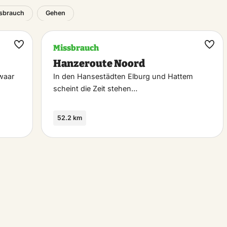
sbrauch
Gehen
Missbrauch
Maak
Maa
Hanzeroute Noord
favoriet
favo
waar
In den Hansestädten Elburg und Hattem
scheint die Zeit stehen…
52.2 km