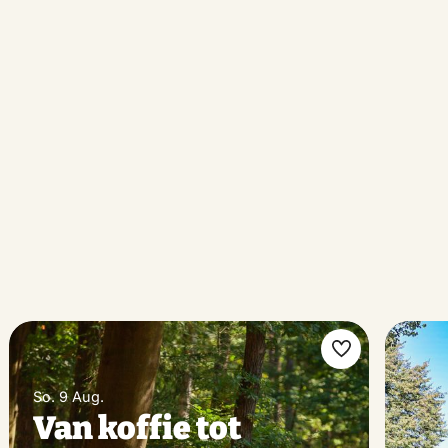
rit
Favorit
hen
machen
So. 9 Aug.
Van koffie tot