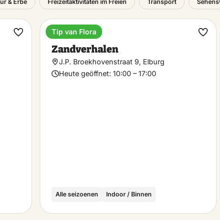
tur & Erbe
Freizeitaktivitäten im Freien
Transport
Sehens
Tip van Flora
Museum
Favorit
Favo
Zandverhalen
machen
mac
J.P. Broekhovenstraat 9, Elburg
Heute geöffnet:
10:00 – 17:00
Alle seizoenen
Indoor / Binnen