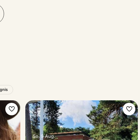
ignis
Favorit
Favo
machen
mac
So. 9 Aug.