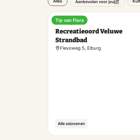
Alles
Kul
Aanbevolen voor jou
Tip van Flora
Ferienpark
Recreatieoord Veluwe
Strandbad
Flevoweg 5, Elburg
Alle seizoenen