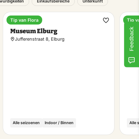
würdigkeiten
Einkaufsbereiche
Unterkunft
Tip van Flora
Tip v
Museum
Erho
rit
Favorit
Feedback
Museum Elburg
Rec
hen
machen
Jufferenstraat 8, Elburg
Epe
Alle seizoenen
Indoor / Binnen
Alle