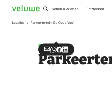
Veluwe
Sehen & erleben
Entdecken
Locaties
Parkeerterrein ‚De Oude Vos‘
Parken
Teilen
Teilen
Teilen
Teilen
Parkeerter
über
über
auf
auf
Email
WhatsApp
Facebook
LinkedIn