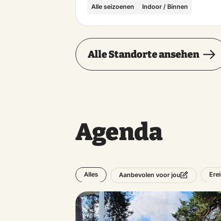
Alle seizoenen
Indoor / Binnen
Alle Standorte ansehen
Agenda
Alles
Ere
Aanbevolen voor jou