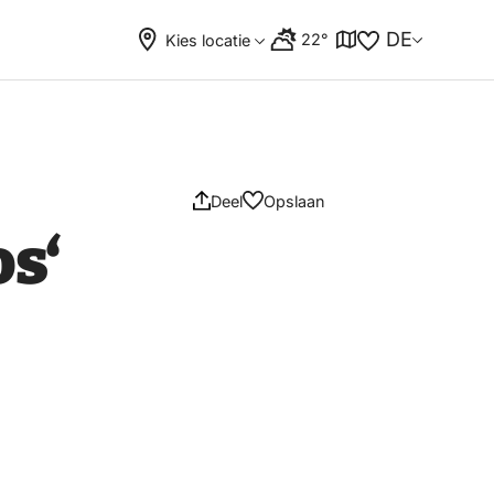
DE
22°
Kies locatie
Deel
Opslaan
s‘