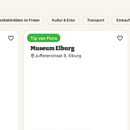
zeitaktivitäten im Freien
Kultur & Erbe
Transport
Einkauf
Tip van Flora
Museum
Favorit
Favo
Museum Elburg
machen
mac
Jufferenstraat 8, Elburg