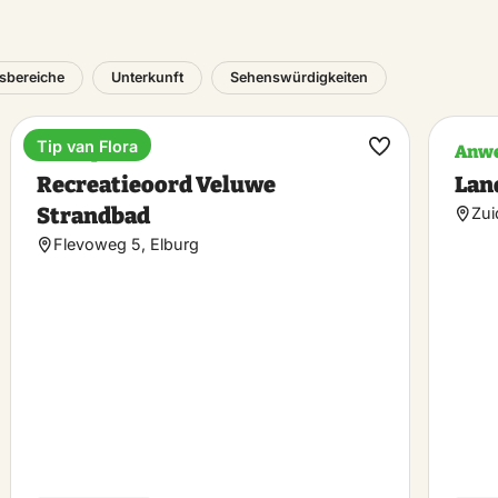
sbereiche
Unterkunft
Sehenswürdigkeiten
Tip van Flora
Ferienpark
Anw
rit
Favorit
Recreatieoord Veluwe
Lan
hen
machen
Strandbad
Zui
Flevoweg 5, Elburg