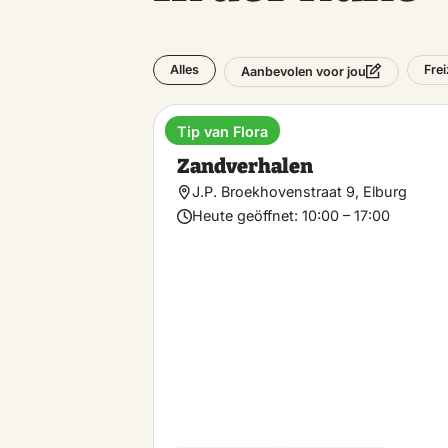
Alles
Frei
Aanbevolen voor jou
Tip van Flora
Museum
Zandverhalen
J.P. Broekhovenstraat 9, Elburg
Heute geöffnet:
10:00 – 17:00