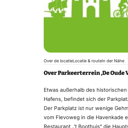
Over de locatie
Locatie & route
In der Nähe
Over Parkeerterrein ‚De Oude 
Etwas außerhalb des historischen
Hafens, befindet sich der Parkpla
Der Parkplatz ist nur wenige Geh
vom Flevoweg in die Havenkade e
Restaurant „’t Boothuis“ die Haup