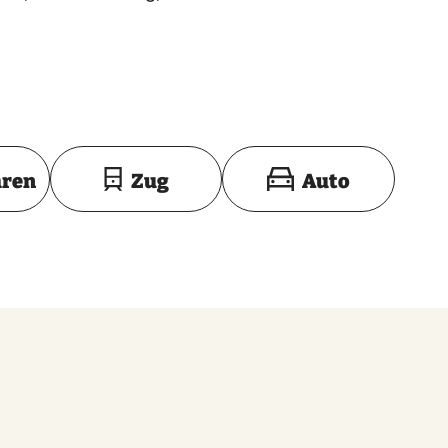
Toon op kaart
hren
Zug
Auto