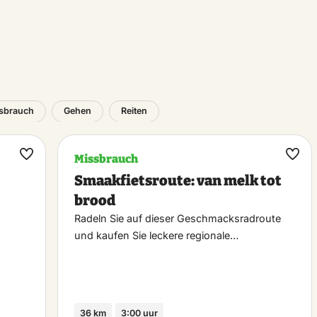
sbrauch
Gehen
Reiten
Missbrauch
Maak
Maa
Smaakfietsroute: van melk tot
favoriet
favo
brood
Radeln Sie auf dieser Geschmacksradroute
und kaufen Sie leckere regionale…
36 km
3:00 uur