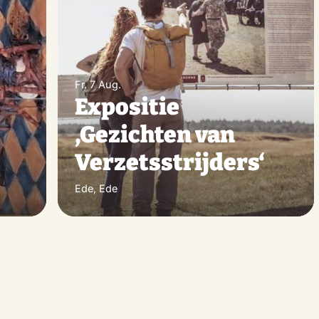
machen
mac
Fr. 7 Aug.
Expositie
‚Gezichten van
Verzetsstrijders‘
Ede, Ede