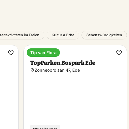
zeitaktivitäten im Freien
Kultur & Erbe
Sehenswürdigkeiten
Tip van Flora
Ferienpark
Favorit
Favo
TopParken Bospark Ede
machen
mac
Zonneoordlaan 47, Ede