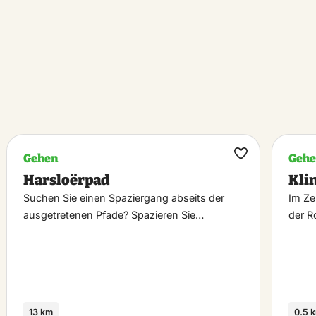
Gehen
Geh
k
Maak
Harsloërpad
Kli
riet
favoriet
Suchen Sie einen Spaziergang abseits der
Im Ze
ausgetretenen Pfade? Spazieren Sie…
der R
13 km
0.5 