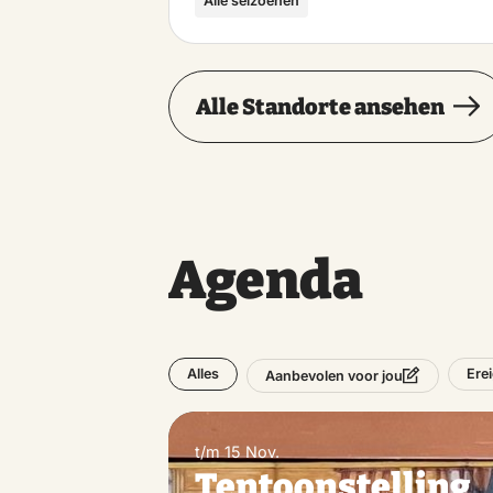
Alle seizoenen
Alle Standorte ansehen
Agenda
Alles
Ere
Aanbevolen voor jou
t/m 15 Nov.
Tentoonstelling