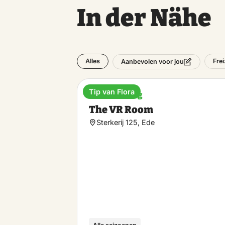
In der Nähe
Alles
Frei
Aanbevolen voor jou
Tip van Flora
Unterhaltung
The VR Room
Sterkerij 125, Ede