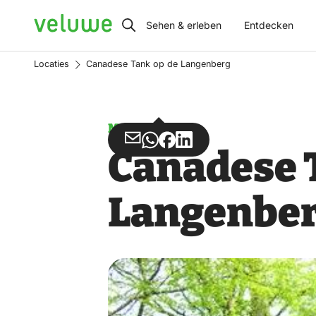
Veluwe
Sehen & erleben
Entdecken
Locaties
Canadese Tank op de Langenberg
Monument
Teilen
Teilen
Teilen
Teilen
Canadese 
über
über
auf
auf
Email
WhatsApp
Facebook
LinkedIn
Langenbe