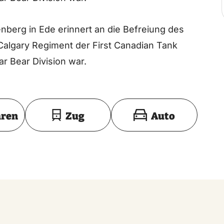
berg in Ede erinnert an die Befreiung des
 Calgary Regiment der First Canadian Tank
lar Bear Division war.
Toon op kaart
hren
Zug
Auto