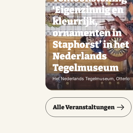
‘Eigenzinnig en
kleurrijk,
ornamenten in
Staphorst’ in het
Nederlands
Tegelmuseum
Het Nederlands Tegelmuseum, Otterlo
Alle Veranstaltungen