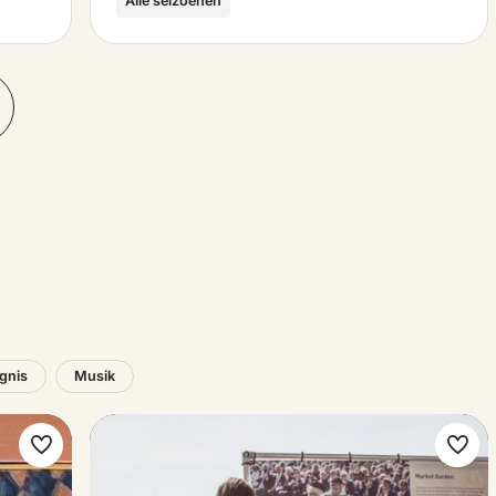
Alle seizoenen
ignis
Musik
Favorit
Favo