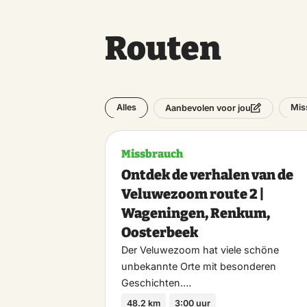
Routen
Alles
Mis
Aanbevolen voor jou
Missbrauch
Ontdek de verhalen van de
Veluwezoom route 2 |
Wageningen, Renkum,
Oosterbeek
Der Veluwezoom hat viele schöne
unbekannte Orte mit besonderen
Geschichten.…
48.2 km
3:00 uur