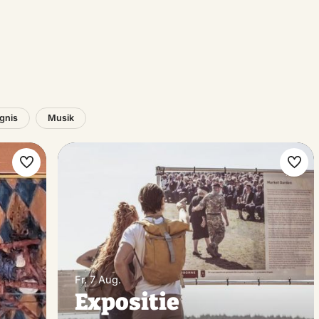
ignis
Musik
Favorit
Favo
machen
mac
Fr. 7 Aug.
Expositie