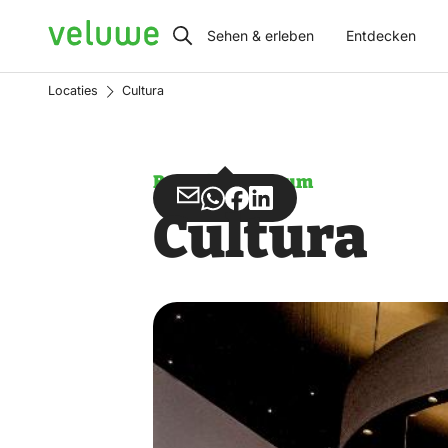
Veluwe
Sehen & erleben
Entdecken
Locaties
Cultura
Besucherzentrum
Teilen
Teilen
Teilen
Teilen
Cultura
über
über
auf
auf
Email
WhatsApp
Facebook
LinkedIn