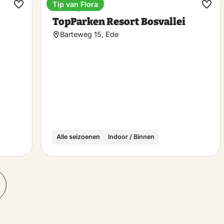
Tip van Flora
Ferienpark
Favorit
Favo
TopParken Resort Bosvallei
machen
mac
Barteweg 15, Ede
Alle seizoenen
Indoor / Binnen