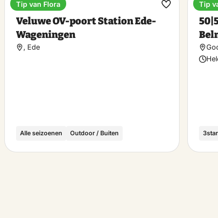
Tip van Flora
Tip v
Bahnhöfe
Hote
rit
Favorit
Veluwe OV-poort Station Ede-
50|
hen
machen
Wageningen
Bel
, Ede
Goo
Hel
Alle seizoenen
Outdoor / Buiten
3star