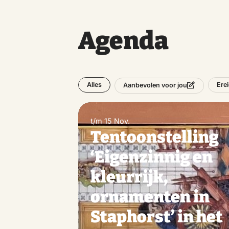
Agenda
Alles
Ere
Aanbevolen voor jou
t/m 15 Nov.
Tentoonstelling
‘Eigenzinnig en
kleurrijk,
ornamenten in
Staphorst’ in het