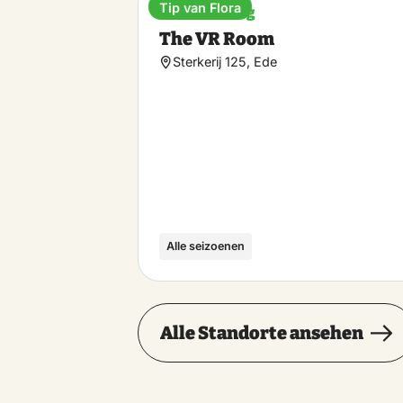
Tip van Flora
Unterhaltung
The VR Room
Sterkerij 125, Ede
Alle seizoenen
Alle Standorte ansehen