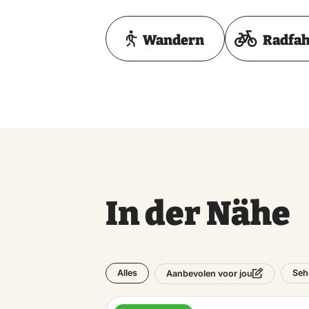
Wandern
Radfa
In der Nähe
Alles
Seh
Aanbevolen voor jou