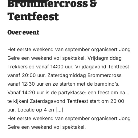
Brommercross &
via
via
on
on
Email
WhatsApp
Facebook
LinkedIn
Tentfeest
Over event
Het eerste weekend van september organiseert Jong
Gelre een weekend vol spektakel. Vrijdagmiddag
Trekkerslep vanaf 14:00 uur. Vrijdagavond Tentfeest
vanaf 20:00 uur. Zaterdagmiddag Brommercross
vanaf 12:30 uur en ze starten met de bambino’s.
Vanaf 14:20 uur is de partyklasse: een feest om naar
te kijken! Zaterdagavond Tentfeest start om 20:00
uur. Locatie op 4 en […]
Het eerste weekend van september organiseert Jong
Gelre een weekend vol spektakel.