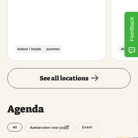
Feedback
Indoor / Inside
summer
Alle seiz
See all locations
Agenda
All
Event
Aanbevolen voor jou