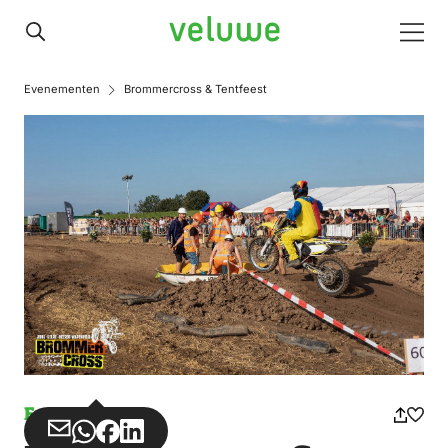
Veluwe
Men
Evenementen
Brommercross & Tentfeest
Event
Share
Share
Share
Share