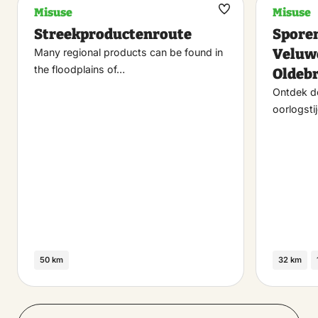
Misuse
Misuse
Maak
Streekproductenroute
Sporen
favoriet
Veluwe
Many regional products can be found in
the floodplains of…
Oldeb
Ontdek de
oorlogsti
50 km
32 km