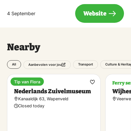
Website
4 September
Nearby
All
Transport
Culture & Herita
Aanbevolen voor jou
Tip van Flora
Museum
Ferry se
Make
Nederlands Zuivelmuseum
Wijhe
favorite
Kanaaldijk 63, Wapenveld
Veerwe
Closed today