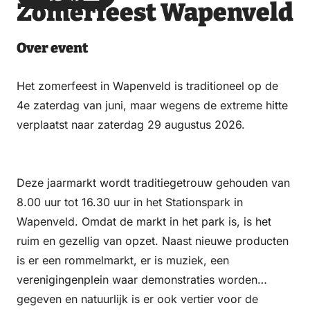
Zomerfeest Wapenveld
via
via
on
on
Email
WhatsApp
Facebook
LinkedIn
Over event
Het zomerfeest in Wapenveld is traditioneel op de
4e zaterdag van juni, maar wegens de extreme hitte
verplaatst naar zaterdag 29 augustus 2026.
Deze jaarmarkt wordt traditiegetrouw gehouden van
8.00 uur tot 16.30 uur in het Stationspark in
Wapenveld. Omdat de markt in het park is, is het
ruim en gezellig van opzet. Naast nieuwe producten
is er een rommelmarkt, er is muziek, een
verenigingenplein waar demonstraties worden
gegeven en natuurlijk is er ook vertier voor de