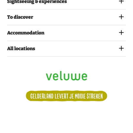
Sightseeing & experiences
To discover
Accommodation
All locations
Volg