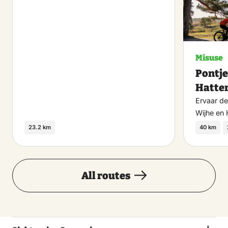
Misuse
Pontje
Hatte
Ervaar de
Wijhe en
23.2 km
40 km
All routes