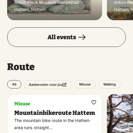
Anton Pieck Museum Hanzestad
Anton Pi
Hattem, Hattem
Hattem, 
All events
Route
All
Misuse
Walking
Aanbevolen voor jou
Misuse
Maak
Mountainbikeroute Hattem
favoriet
The mountain bike route in the Hattem
area runs straight…