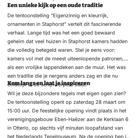
Een unieke kijk op een oude traditie
De tentoonstelling “Eigenzinnig en kleurrijk,
ornamenten in Staphorst” vertelt dit fascinerende
verhaal. Lange tijd was het een goed bewaard
geheim dat veel huizen in Staphorst kamers hadden
die volledig betegeld waren. Stel je eens voor:
kamers vol met de meest uiteenlopende patronen,
als een vrolijke lappendeken aan de muur. Het was
een traditie die je nergens anders zag en die nu
Kom langs en laat je inspireren
eindelijk in de schijnwerpers staat.
Wil je deze bijzondere tegels met eigen ogen zien?
De tentoonstelling opent op zaterdag 28 maart om
15:00 uur. De feestelijke opening vindt plaats in het
verenigingsgebouw Eben-Haëzer aan de Kerklaan 6
in Otterlo, op slechts vijf minuten loopafstand van
het Nederlands Tegelmuseum. Na de opening ben je