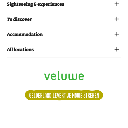
Sightseeing & experiences
To discover
Accommodation
All locations
All dates
van Sat 28 March 2026 t/m Sun 15
November 2026
Tuesday
13:00 – 17:00
Volg