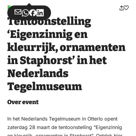
Event
Share
Share
Share
Share
Tentoonstelling
via
via
on
on
Email
WhatsApp
Facebook
LinkedIn
‘Eigenzinnig en
kleurrijk, ornamenten
in Staphorst’ in het
Nederlands
Tegelmuseum
Over event
In het Nederlands Tegelmuseum in Otterlo opent
zaterdag 28 maart de tentoonstelling “Eigenzinnig
en kleurrijk, ornamenten in Staphorst”. Ontdek hier