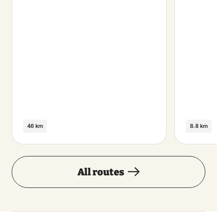
46 km
8.8 km
All routes