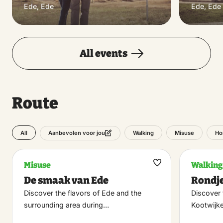
Ede, Ede
Ede, Ede
All events
Route
All
Walking
Misuse
Ho
Aanbevolen voor jou
Misuse
Walking
Maak
De smaak van Ede
Rondj
favoriet
Discover the flavors of Ede and the
Discover 
surrounding area during…
Kootwijk