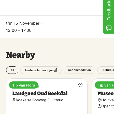
Feedback
t/m 15 November ·
13:00 – 17:00
Nearby
All
Accommodation
Culture 
Aanbevolen voor jou
Tip van Flora
Tip van F
Holiday home
Museu
Make
Landgoed Oud Beekdal
Museo
favorite
Roekelse Bosweg 3, Otterlo
Houtka
Open t