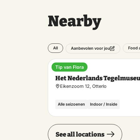
Nearby
All
Food 
Aanbevolen voor jou
Tip van Flora
Museum
Het Nederlands Tegelmuse
Eikenzoom 12, Otterlo
Alle seizoenen
Indoor / Inside
See all locations