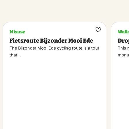
Misuse
Walk
k
Maak
Fietsroute Bijzonder Mooi Ede
Dro
riet
favoriet
The Bijzonder Mooi Ede cycling route is a tour
This 
that…
monu