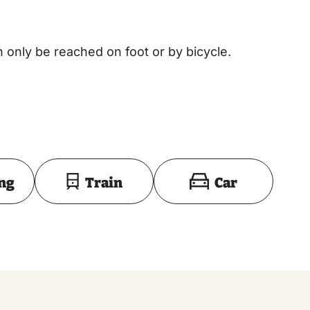
 only be reached on foot or by bicycle.
Toon op kaart
ing
Train
Car