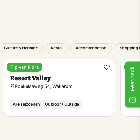
Culture & Heritage
Rental
Accommodation
Shopping 
Tip van Flora
Tip v
Holiday park
Holi
Feedback
ke
Make
Resort Valley
Top
rite
favorite
Roekelseweg 54, Wekerom
Bar
Alle seizoenen
Outdoor / Outside
Alle