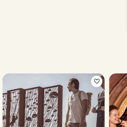
ke
Make
rite
favorite