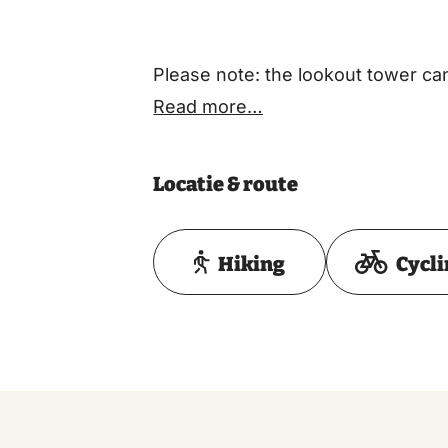
Please note: the lookout tower can
Read more…
Locatie & route
Hiking
Cycl