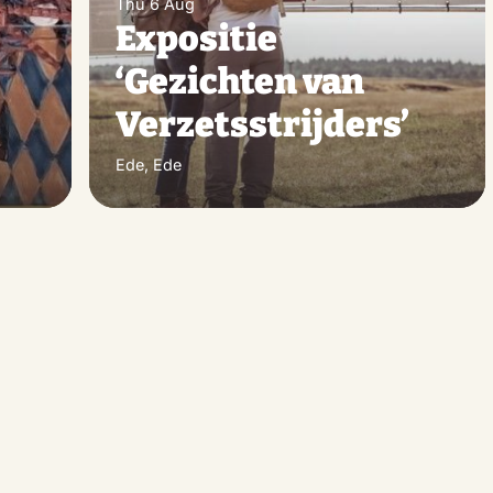
Thu 6 Aug
Expositie
‘Gezichten van
Verzetsstrijders’
Ede, Ede