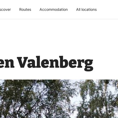
scover
Routes
Accommodation
All locations
ren Valenberg