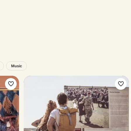
Music
Make
Ma
favorite
favo