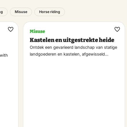
ng
Misuse
Horse riding
Misuse
Maak
Maa
Kastelen en uitgestrekte heide
favoriet
favo
Ontdek een gevarieerd landschap van statige
landgoederen en kastelen, afgewisseld…
 with