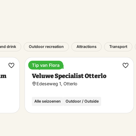
and drink
Outdoor recreation
Attractions
Transport
Tip van Flora
Bicycle rental
Make
Ma
um
Veluwe Specialist Otterlo
favorite
favo
Edeseweg 1, Otterlo
Alle seizoenen
Outdoor / Outside