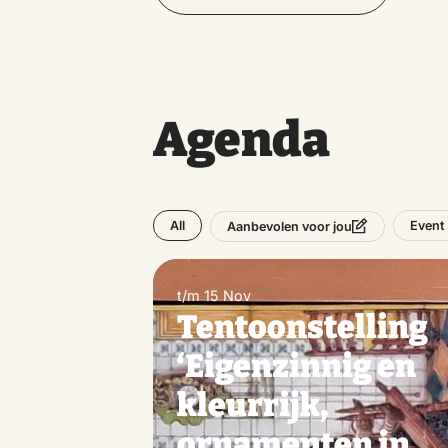
Agenda
All
Event
Aanbevolen voor jou
t/m 15 Nov
Tentoonstelling
‘Eigenzinnig en
kleurrijk,
ornamenten in