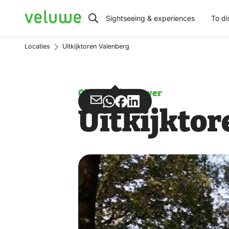
Veluwe
Sightseeing & experiences
To di
Locaties
Uitkijktoren Valenberg
Observation tower
Share
Share
Share
Share
Uitkijkto
via
via
on
on
Email
WhatsApp
Facebook
LinkedIn