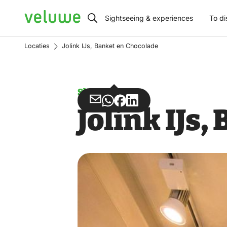
Veluwe
Sightseeing & experiences
To di
Locaties
Jolink IJs, Banket en Chocolade
Shops
Share
Share
Share
Share
Jolink IJs
via
via
on
on
Email
WhatsApp
Facebook
LinkedIn