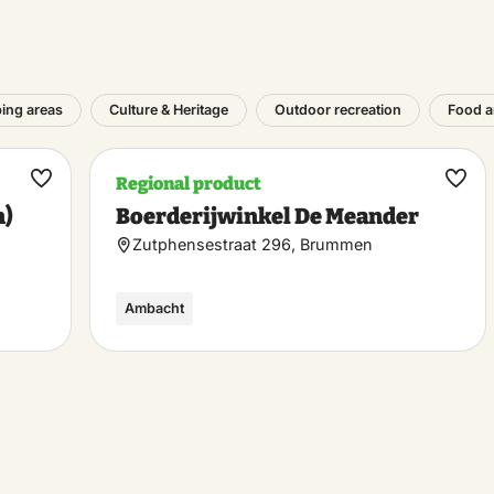
ing areas
Culture & Heritage
Outdoor recreation
Food a
Regional product
Make
Ma
n)
Boerderijwinkel De Meander
favorite
favo
Zutphensestraat 296, Brummen
Ambacht