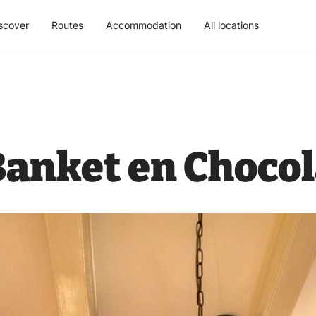
scover
Routes
Accommodation
All locations
, Banket en Choco