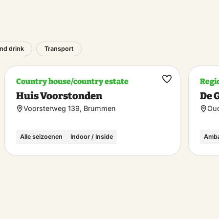
nd drink
Transport
Country house/country estate
Regi
ke
Make
Huis Voorstonden
De 
rite
favorite
Voorsterweg 139, Brummen
Ou
Alle seizoenen
Indoor / Inside
Amb