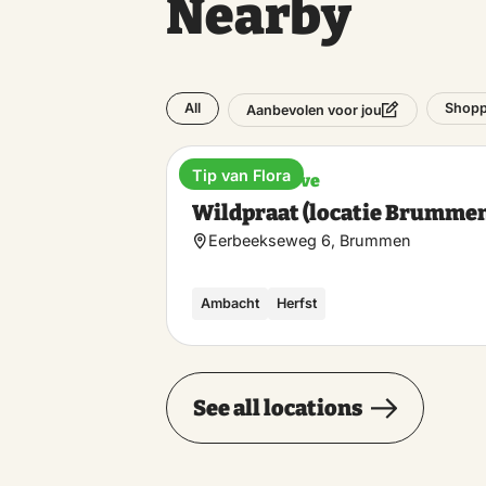
Nearby
All
Shopp
Aanbevolen voor jou
Tip van Flora
Nature reserve
Wildpraat (locatie Brumme
Eerbeekseweg 6, Brummen
Ambacht
Herfst
See all locations