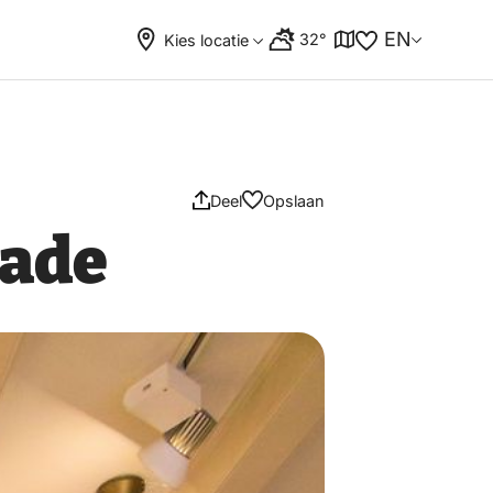
EN
32°
Kies locatie
Deel
Opslaan
lade