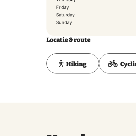
Friday
Saturday
Sunday
Locatie & route
Hiking
Cycl