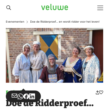
Veluwe
Men
Evenementen
Doe de Ridderproef… en wordt ridder voor het leven!
Ereignis
Teilen
Teilen
Teilen
Teilen
Doe de Ridderproef…
über
über
auf
auf