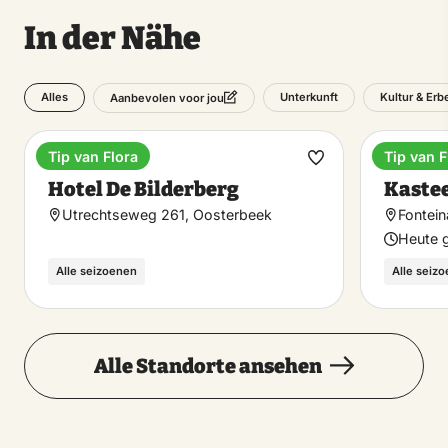
In der Nähe
Alles
Unterkunft
Kultur & Erb
Aanbevolen voor jou
Tip van Flora
Tip van F
Hotel
Bemerk
Favorit
Hotel De Bilderberg
Kaste
machen
Utrechtseweg 261, Oosterbeek
Fontein
Heute g
Alle seizoenen
Alle seiz
Alle Standorte ansehen