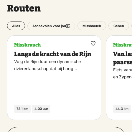
Routen
Alles
Missbrauch
Gehen
Aanbevolen voor jou
Missbrauch
Missbra
Maak
Langs de kracht van de Rijn
Van l
favoriet
paarse
Volg de Rijn door een dynamische
rivierenlandschap dat bij hoog…
Fiets van
en Zypend
72.1 km
4:00 uur
44.3 km