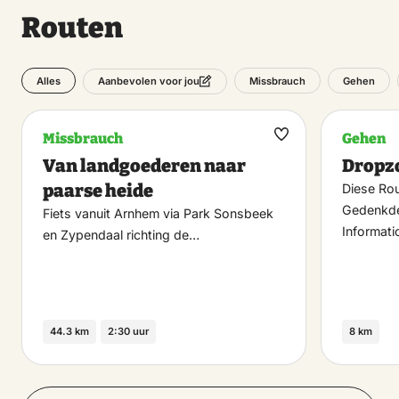
Routen
Alles
Missbrauch
Gehen
Aanbevolen voor jou
Missbrauch
Gehen
Maak
Van landgoederen naar
Dropz
favoriet
paarse heide
Diese Rou
Gedenkde
Fiets vanuit Arnhem via Park Sonsbeek
Informati
en Zypendaal richting de…
44.3 km
2:30 uur
8 km