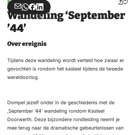
Ereignis
Teilen
Teilen
Teilen
Teilen
Wandeling ‘September
über
über
auf
auf
Email
WhatsApp
Facebook
LinkedIn
’44’
Over ereignis
Tijdens deze wandeling wordt verteld hoe zwaar er
gevochten is rondom het kasteel tijdens de tweede
wereldoorlog.
Dompel jezelf onder in de geschiedenis met de
‚September ’44‘ wandeling rondom Kasteel
Doorwerth. Deze bijzondere rondleiding neemt je
mee terug naar de dramatische gebeurtenissen van