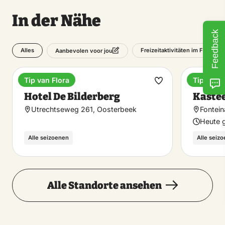
In der Nähe
Feedback
Alles
Freizeitaktivitäten im Freien
Aanbevolen voor jou
Tip van Flora
Tip van F
Hotel
Bemerk
Favorit
Hotel De Bilderberg
Kaste
machen
Utrechtseweg 261, Oosterbeek
Fontein
Heute g
Alle seizoenen
Alle seiz
Alle Standorte ansehen