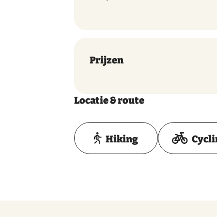
Prijzen
Locatie & route
Hiking
Cycl