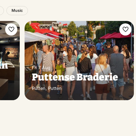
Music
Make
Ma
favorite
favo
In
Fri 7 Aug
Puttense Braderie
Putten, Putten