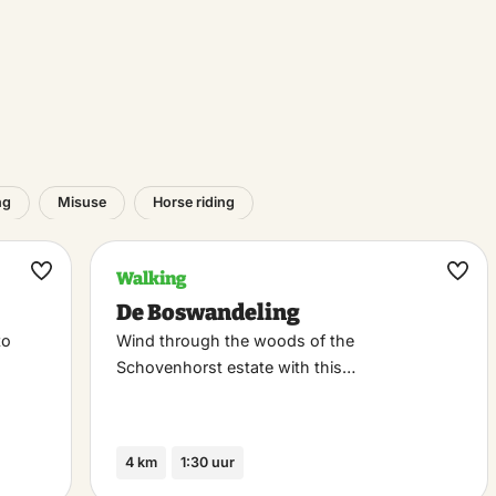
ng
Misuse
Horse riding
Walking
Maak
Maa
De Boswandeling
favoriet
favo
to
Wind through the woods of the
Schovenhorst estate with this…
4 km
1:30 uur