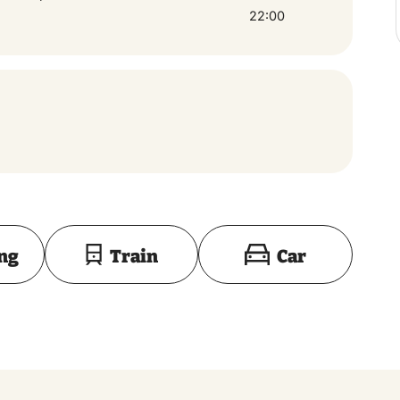
22:00
Toon op kaart
ing
Train
Car