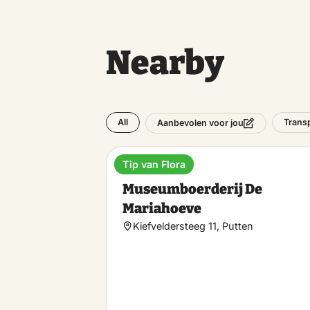
Nearby
All
Trans
Aanbevolen voor jou
Tip van Flora
Museum
Museumboerderij De
Mariahoeve
Kiefveldersteeg 11, Putten