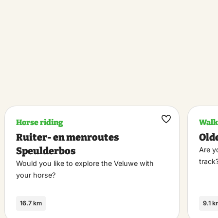
Horse riding
Walk
k
Maak
Ruiter- en menroutes
Old
riet
favoriet
Speulderbos
Are y
track
Would you like to explore the Veluwe with
your horse?
16.7 km
9.1 