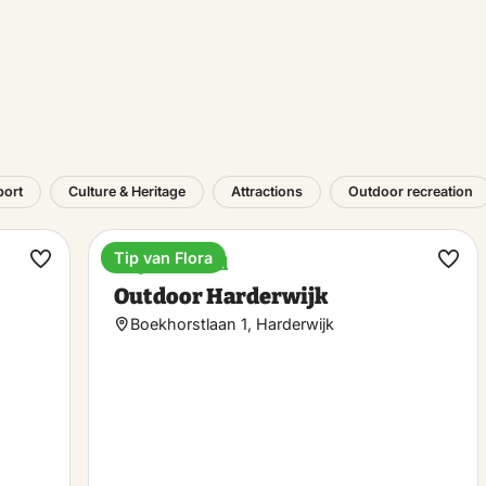
port
Culture & Heritage
Attractions
Outdoor recreation
Tip van Flora
Bicycle rental
Make
Ma
Outdoor Harderwijk
favorite
favo
Boekhorstlaan 1, Harderwijk