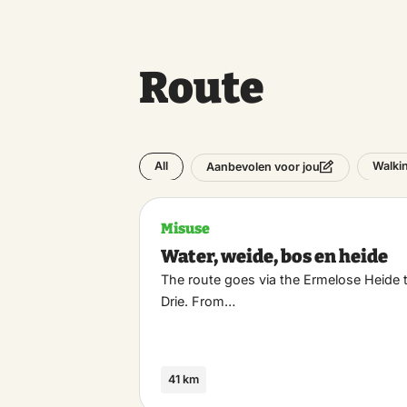
Route
All
Walki
Aanbevolen voor jou
Misuse
Water, weide, bos en heide
The route goes via the Ermelose Heide 
Drie. From…
41 km