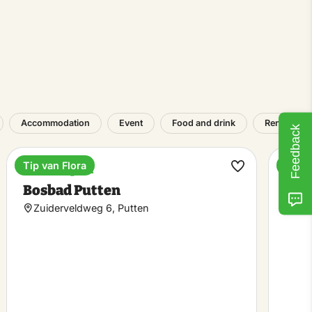
Accommodation
Event
Food and drink
Rental
Feedback
Tip van Flora
Tip v
Outdoor pool
Play
ke
Make
Bosbad Putten
Fort
rite
favorite
Zuiderveldweg 6, Putten
Boe