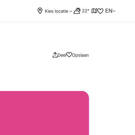
EN
22°
Kies locatie
Deel
Opslaan