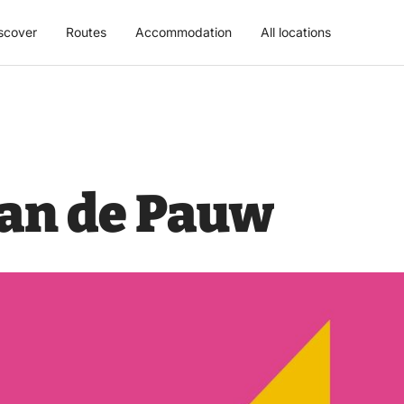
scover
Routes
Accommodation
All locations
van de Pauw