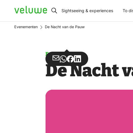
Veluwe
Sightseeing & experiences
To di
Evenementen
De Nacht van de Pauw
Event
Share
Share
Share
Share
De Nacht 
via
via
on
on
Email
WhatsApp
Facebook
LinkedIn