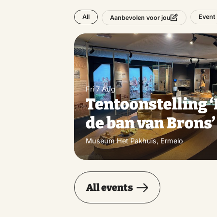
All
Event
Aanbevolen voor jou
Fri 7 Aug
Tentoonstelling ‘
de ban van Brons’
Museum Het Pakhuis, Ermelo
All events