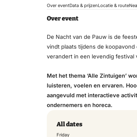
Over event
Data & prijzen
Locatie & route
Nea
Over event
De Nacht van de Pauw is de feeste
vindt plaats tijdens de koopavond
verandert in een levendig festival
Met het thema ‘Alle Zintuigen’ w
luisteren, voelen en ervaren. Ho
aangevuld met interactieve activi
ondernemers en horeca.
All dates
Friday