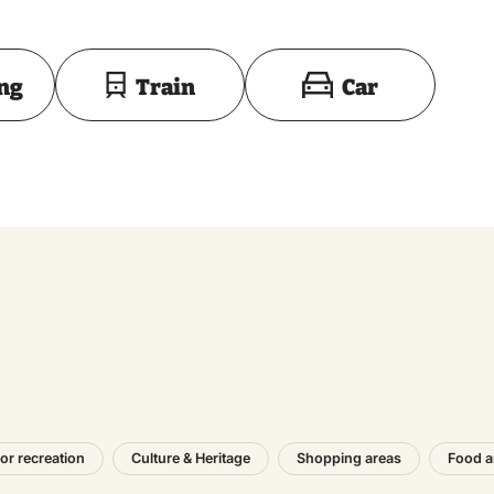
Toon op kaart
ing
Train
Car
or recreation
Culture & Heritage
Shopping areas
Food a