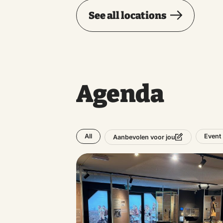
See all locations
Agenda
All
Event
Aanbevolen voor jou