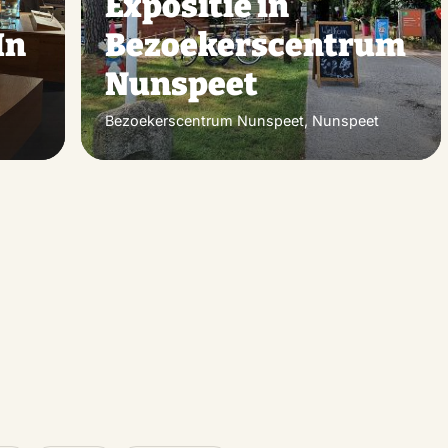
Expositie in
In
Bezoekerscentrum
Nunspeet
Bezoekerscentrum Nunspeet, Nunspeet