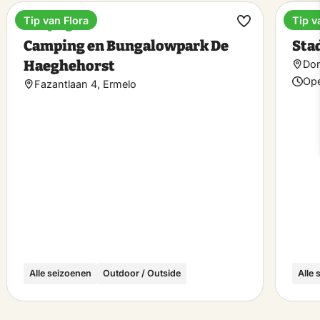
Tip van Flora
Tip v
Camping
Muse
ke
Make
Camping en Bungalowpark De
Sta
rite
favorite
Haeghehorst
Don
Ope
Fazantlaan 4, Ermelo
Alle seizoenen
Outdoor / Outside
Alle