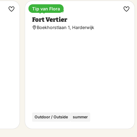
Tip van Flora
Play paradise
Make
Ma
Fort Vertier
favorite
favo
Boekhorstlaan 1, Harderwijk
Outdoor / Outside
summer