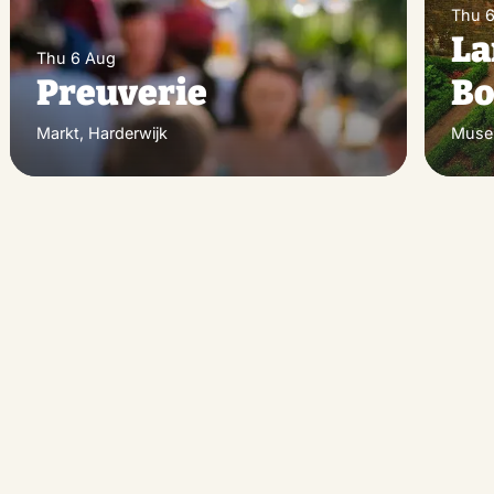
Thu 
La
Thu 6 Aug
Preuverie
Bo
Markt, Harderwijk
Museu