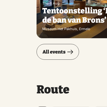
Thu 6 Aug
Tentoonstelling ‘
de ban van Brons’
Museum Het Pakhuis, Ermelo
All events
Route