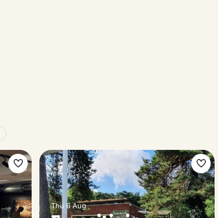
Make
Ma
favorite
favo
Thu 6 Aug