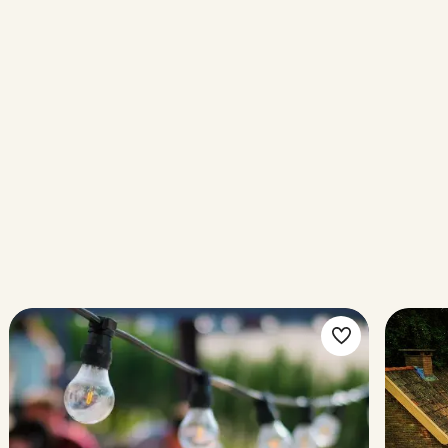
ke
Make
rite
favorite