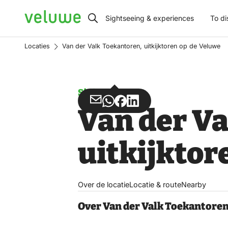
Veluwe
Sightseeing & experiences
To di
Locaties
Van der Valk Toekantoren, uitkijktoren op de Veluwe
Sight
Share
Share
Share
Share
Van der V
via
via
on
on
Email
WhatsApp
Facebook
LinkedIn
uitkijktor
Over de locatie
Locatie & route
Nearby
Over Van der Valk Toekantoren