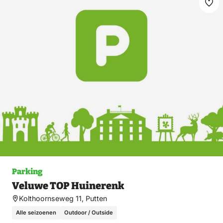
Ma
fav
Parking
Veluwe TOP Huinerenk
Kolthoornseweg 11, Putten
Alle seizoenen
Outdoor / Outside