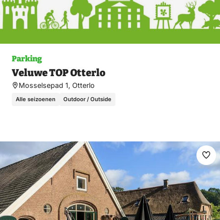
Parking
Veluwe TOP Otterlo
Mosselsepad 1, Otterlo
Alle seizoenen
Outdoor / Outside
Ma
fav