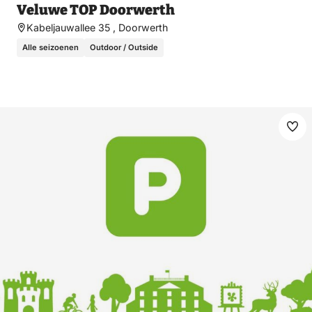
Veluwe TOP Doorwerth
Kabeljauwallee 35 , Doorwerth
Alle seizoenen
Outdoor / Outside
Ma
fav