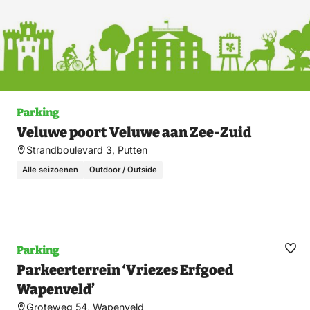
Parking
Veluwe poort Veluwe aan Zee-Zuid
Strandboulevard 3, Putten
Alle seizoenen
Outdoor / Outside
Parking
Ma
Parkeerterrein ‘Vriezes Erfgoed
fav
Wapenveld’
Groteweg 54, Wapenveld