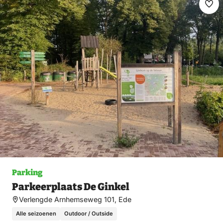
Ma
fav
Parking
Parkeerplaats De Ginkel
Verlengde Arnhemseweg 101, Ede
Alle seizoenen
Outdoor / Outside