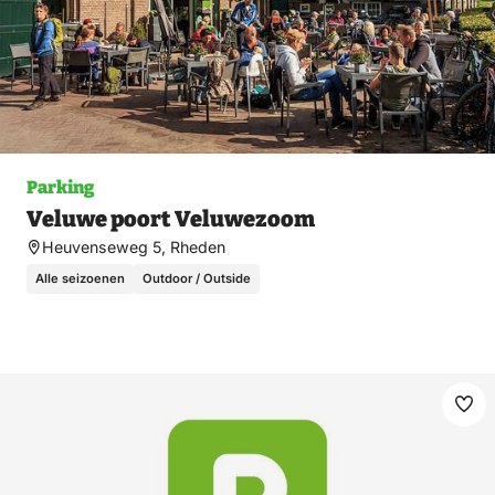
Parking
Veluwe poort Veluwezoom
Heuvenseweg 5, Rheden
Alle seizoenen
Outdoor / Outside
Ma
fav