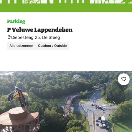
Parking
P Veluwe Lappendeken
Diepesteeg 25, De Steeg
Alle seizoenen
Outdoor / Outside
Ma
fav