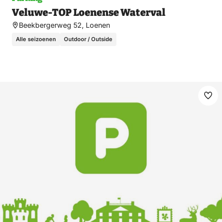
Veluwe-TOP Loenense Waterval
Beekbergerweg 52, Loenen
Alle seizoenen
Outdoor / Outside
Ma
fav