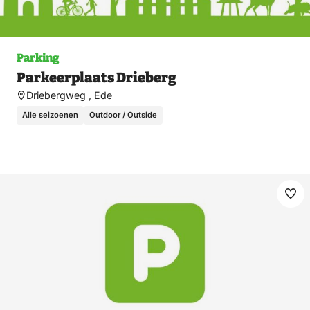
Parking
Parkeerplaats Drieberg
Driebergweg , Ede
Alle seizoenen
Outdoor / Outside
Ma
fav