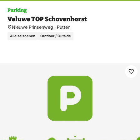
Parking
Veluwe TOP Schovenhorst
Nieuwe Prinsenweg , Putten
Alle seizoenen
Outdoor / Outside
Ma
fav