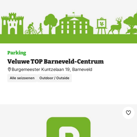
Parking
Veluwe TOP Barneveld-Centrum
Burgemeester Kuntzelaan 19, Barneveld
Alle seizoenen
Outdoor / Outside
Ma
fav