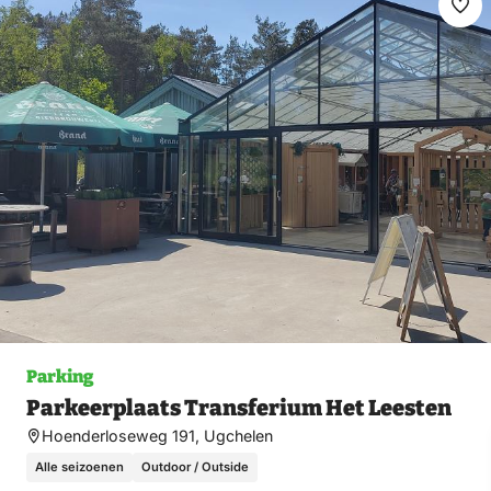
Ma
fav
Parking
Parkeerplaats Transferium Het Leesten
Hoenderloseweg 191, Ugchelen
Alle seizoenen
Outdoor / Outside