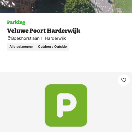
Parking
Veluwe Poort Harderwijk
Boekhorstlaan 1, Harderwijk
Alle seizoenen
Outdoor / Outside
Ma
fav