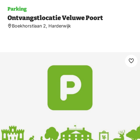
Parking
Ontvangstlocatie Veluwe Poort
Boekhorstlaan 2, Harderwijk
Ma
fav