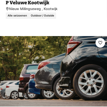
P Veluwe Kootwijk
Nieuw Millingseweg , Kootwijk
Alle seizoenen
Outdoor / Outside
Ma
fav