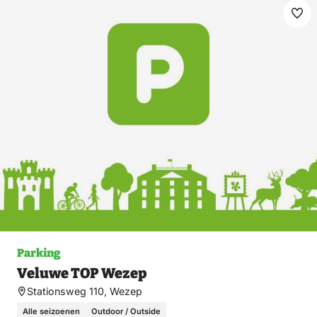
Ma
fav
Parking
Veluwe TOP Wezep
Stationsweg 110, Wezep
Alle seizoenen
Outdoor / Outside