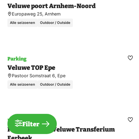
Ma
Veluwe poort Arnhem-Noord
fav
Europaweg 25, Arnhem
Alle seizoenen
Outdoor / Outside
Parking
Ma
Veluwe TOP Epe
fav
Pastoor Somstraat 6, Epe
Alle seizoenen
Outdoor / Outside
Parking
Filter
Ma
Parkeerplaats Veluwe Transferium
fav
Eerbeek