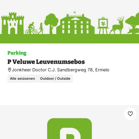
Parking
P Veluwe Leuvenumsebos
Jonkheer Doctor C.J. Sandbergweg 78, Ermelo
Alle seizoenen
Outdoor / Outside
Ma
fav