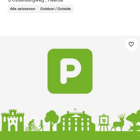
Alle seizoenen
Outdoor / Outside
Ma
fav