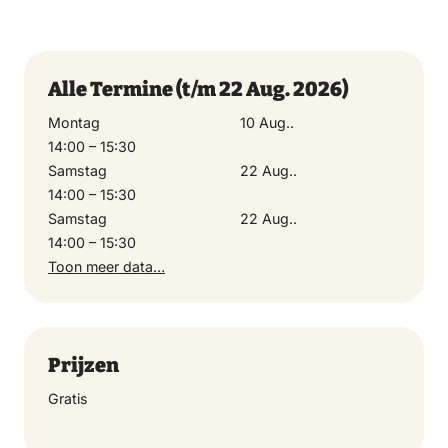
Let op: Startplek bij de acacia op de voorhof van het
kasteel. Duur: Circa 1,5 uur Ticketcontrole: Laat je
tickets vóór 14.00 uur scannen bij de kassa in het
Alle Termine
(t/m 22 Aug. 2026)
kasteel (museum). Tickets Volwassenen € 6,00
Montag
10 Aug..
Kinderen 4 t/m 18 jaar € 5,00 Kinderen t/m 3 jaar
14:00 – 15:30
Gratis
Samstag
22 Aug..
14:00 – 15:30
Samstag
22 Aug..
14:00 – 15:30
Toon meer data…
Prijzen
Gratis