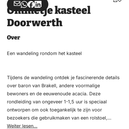
Teilen
Teilen
Teilen
Teilen
Ommetje kasteel
über
über
auf
auf
Doorwerth
Email
WhatsApp
Facebook
LinkedIn
Over
Een wandeling rondom het kasteel
Tijdens de wandeling ontdek je fascinerende details
over baron van Brakell, andere voormalige
bewoners en de eeuwenoude acacia. Deze
rondleiding van ongeveer 1-1,5 uur is speciaal
ontworpen om ook toegankelijk te zijn voor
bezoekers die gebruikmaken van een rolstoel,
rollator of scootmobiel. Reserveren noodzakelijk.
Weiter lesen…