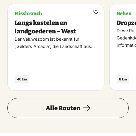
Missbrauch
Gehen
Maak
Langs kastelen en
Dropz
favoriet
landgoederen – West
Diese Rou
Gedenkde
Der Veluwezoom ist bekannt für
Informati
„Gelders Arcadia“, die Landschaft aus…
46 km
8 km
Alle Routen