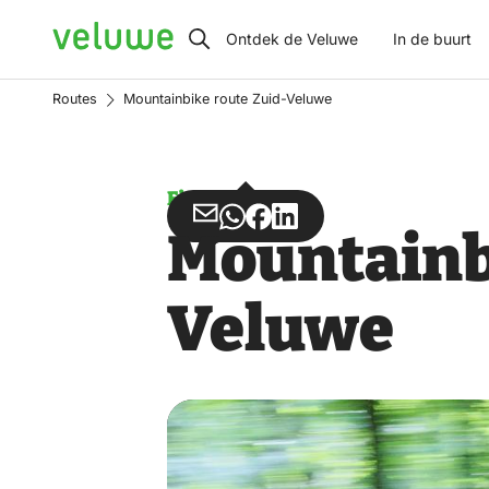
Veluwe
Ontdek de Veluwe
In de buurt
Routes
Mountainbike route Zuid-Veluwe
Fietsen
Deel
Deel
Deel
Deel
Mountainb
via
via
op
op
Email
WhatsApp
Facebook
LinkedIn
Veluwe