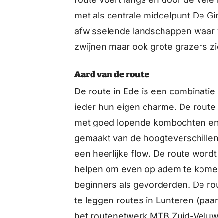
met als centrale middelpunt De G
afwisselende landschappen waar v
zwijnen maar ook grote grazers z
Aard van de route
De route in Ede is een combinatie
ieder hun eigen charme. De route
met goed lopende kombochten en 
gemaakt van de hoogteverschillen
een heerlijke flow. De route word
helpen om even op adem te komen
beginners als gevorderden. De rou
te leggen routes in Lunteren (paa
het routenetwerk MTB Zuid-Veluwe 