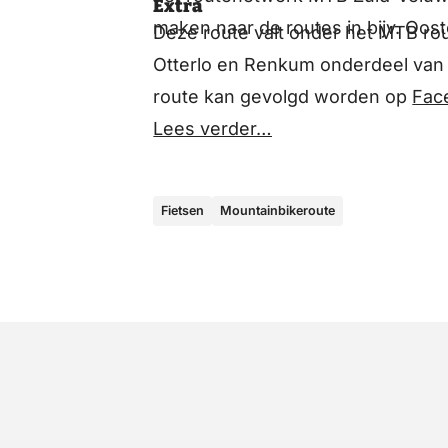
Extra
maken naar de routes in bijv. Oo
Deze route valt onder het MTB ro
Otterlo en Renkum onderdeel van 
route kan gevolgd worden op
Fac
Lees verder…
Fietsen
Mountainbikeroute