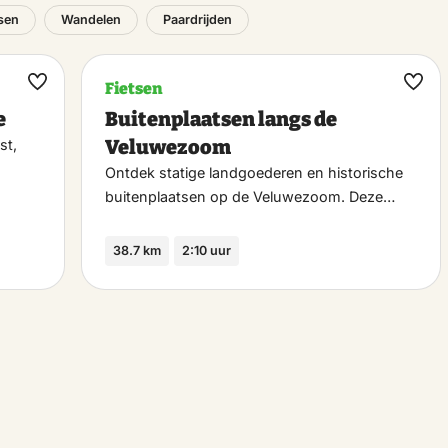
tsen
Wandelen
Paardrijden
Fietsen
Maak
Maa
e
Buitenplaatsen langs de
favoriet
favo
Veluwezoom
st,
Ontdek statige landgoederen en historische
buitenplaatsen op de Veluwezoom. Deze…
38.7 km
2:10 uur