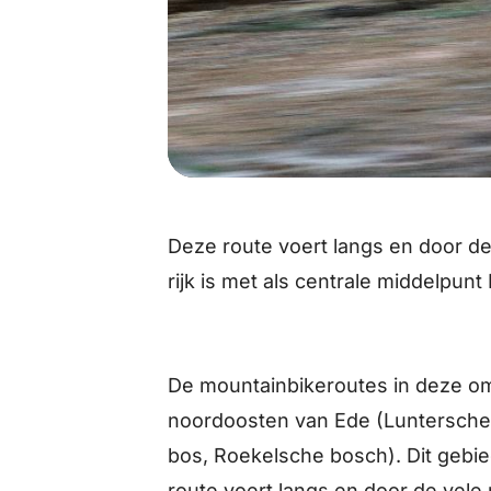
Deze route voert langs en door d
rijk is met als centrale middelpunt
De mountainbikeroutes in deze om
noordoosten van Ede (Luntersche
bos, Roekelsche bosch). Dit gebi
route voert langs en door de vele