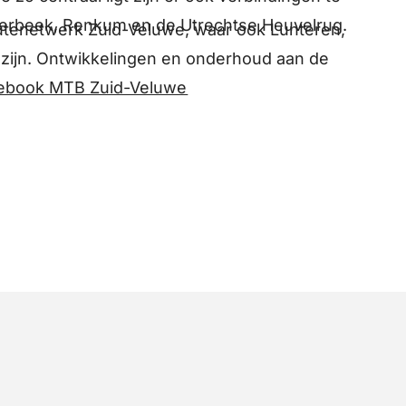
sterbeek, Renkum en de Utrechtse Heuvelrug.
utenetwerk Zuid-Veluwe, waar ook Lunteren,
zijn. Ontwikkelingen en onderhoud aan de
ebook MTB Zuid-Veluwe