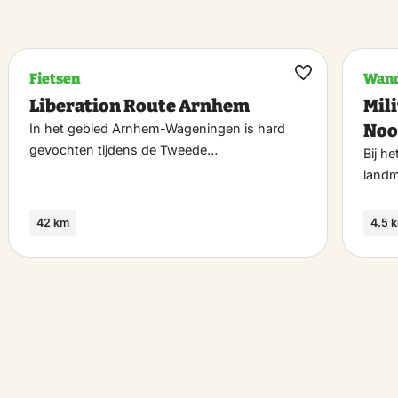
Fietsen
Wand
k
Maak
Liberation Route Arnhem
Mil
riet
favoriet
Noo
In het gebied Arnhem-Wageningen is hard
gevochten tijdens de Tweede…
Bij h
land
42 km
4.5 