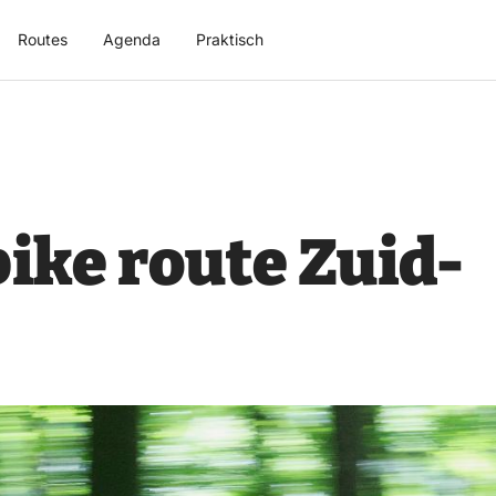
Routes
Agenda
Praktisch
ike route Zuid-