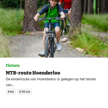
fav
Fietsen
MTB-route Hoenderloo
De kinderroute van Hoenderloo is gelegen op het terrein
van…
4 km
0:20 uur