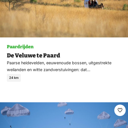
Paardrijden
De Veluwe te Paard
Paarse heidevelden, eeuwenoude bossen, uitgestrekte
weilanden en witte zandverstuivingen: dat…
24 km
Ma
fav