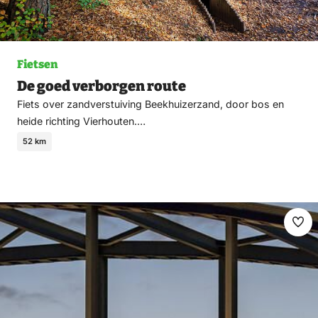
Fietsen
De goed verborgen route
Fiets over zandverstuiving Beekhuizerzand, door bos en
heide richting Vierhouten.…
52 km
Ma
fav