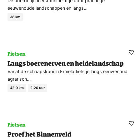
De boerderijenfietstocht leidt je door prachtige
eeuwenoude landschappen en langs…
38 km
Fietsen
Ma
Langs boerenerven en heidelandschap
fav
Vanaf de schaapskooi in Ermelo fiets je langs eeuwenoud
agrarisch…
42.9 km
2:20 uur
Fietsen
Ma
Proef het Binnenveld
fav