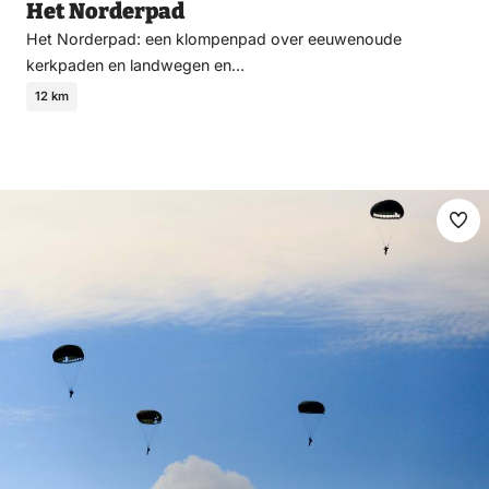
Het Norderpad
Het Norderpad: een klompenpad over eeuwenoude
kerkpaden en landwegen en…
12 km
Ma
fav