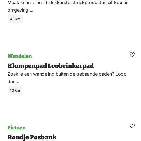
Maak kennis met de lekkerste streekproducten uit Ede en
omgeving.…
43 km
Wandelen
Ma
Klompenpad Loobrinkerpad
fav
Zoek je een wandeling buiten de gebaande paden? Loop
dan…
10 km
Fietsen
Ma
Rondje Posbank
fav