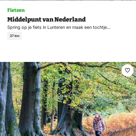
Fietsen
Middelpunt van Nederland
Spring op je fiets in Lunteren en maak een tochtje…
37 km
Ma
fav