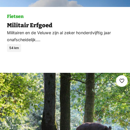
Fietsen
Militair Erfgoed
Militairen en de Veluwe zijn al zeker honderdvijftig jaar
onafscheidelijk.…
54 km
Ma
fav