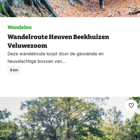
Wandelen
Wandelroute Heuven Beekhuizen
Veluwezoom
Deze wandelroute loopt door de glooiende en
heuvelachtige bossen van…
9 km
Ma
fav