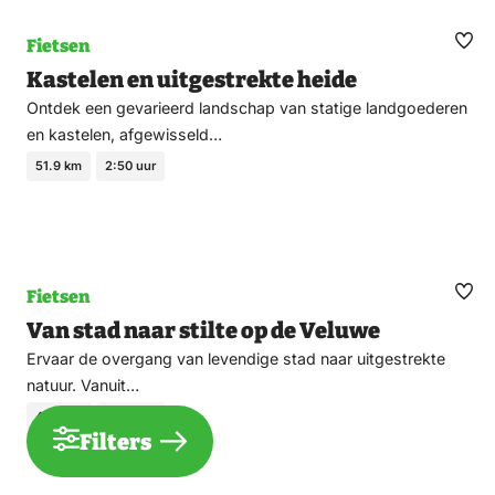
Fietsen
Ma
Kastelen en uitgestrekte heide
fav
Ontdek een gevarieerd landschap van statige landgoederen
en kastelen, afgewisseld…
51.9 km
2:50 uur
Fietsen
Ma
Van stad naar stilte op de Veluwe
fav
Ervaar de overgang van levendige stad naar uitgestrekte
natuur. Vanuit…
43.7 km
2:30 uur
Filters