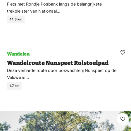
Fiets met Rondje Posbank langs de belangrijkste
trekpleister van Nationaal…
44.3 km
Wandelen
Ma
Wandelroute Nunspeet Rolstoelpad
fav
Deze verharde route door boswachterij Nunspeet op de
Veluwe is…
1.7 km
Ma