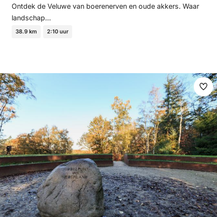
Ontdek de Veluwe van boerenerven en oude akkers. Waar
landschap…
38.9 km
2:10 uur
Ma
fav