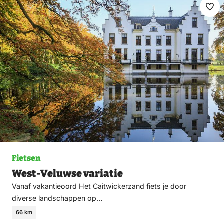
Ma
fav
Fietsen
West-Veluwse variatie
Vanaf vakantieoord Het Caitwickerzand fiets je door
diverse landschappen op…
66 km