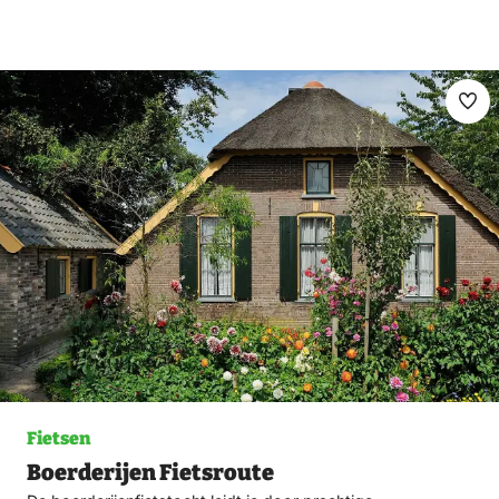
Ma
fav
Fietsen
Boerderijen Fietsroute