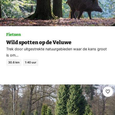
Fietsen
Wild spotten op de Veluwe
Trek door uitgestrekte natuurgebieden waar de kans groot
is om…
30.6 km
1:40 uur
Ma
fav