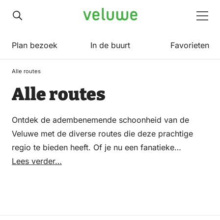
Veluwe
Men
Plan bezoek
In de buurt
Favorieten
Alle routes
Alle routes
Ontdek de adembenemende schoonheid van de
Veluwe met de diverse routes die deze prachtige
regio te bieden heeft. Of je nu een fanatieke
wandelaar, fervent fietser of gepassioneerde ruiter
Lees verder…
bent, de Veluwe heeft voor elk wat wils. Verken de
uitgestrekte bossen, betoverende heidevelden en
schilderachtige dorpjes met de vele beschikbare
routes op de Veluwe. Download eenvoudig gpx-