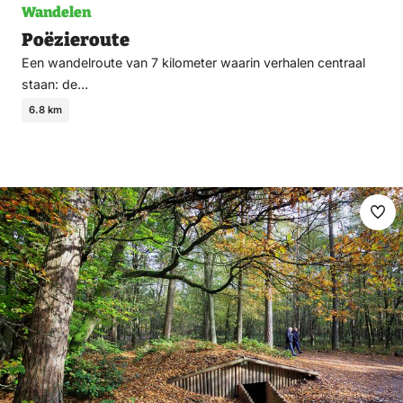
Wandelen
Poëzieroute
Een wandelroute van 7 kilometer waarin verhalen centraal
staan: de…
6.8 km
Ma
fav