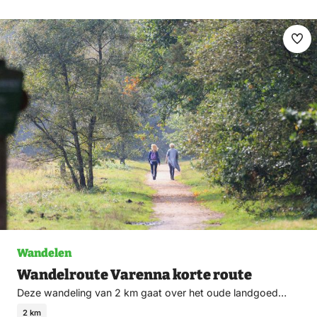
Ma
fav
Wandelen
Wandelroute Varenna korte route
Deze wandeling van 2 km gaat over het oude landgoed…
2 km