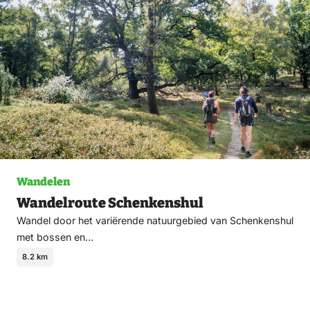
fav
Wandelen
Wandelroute Schenkenshul
Wandel door het variërende natuurgebied van Schenkenshul
met bossen en…
8.2 km