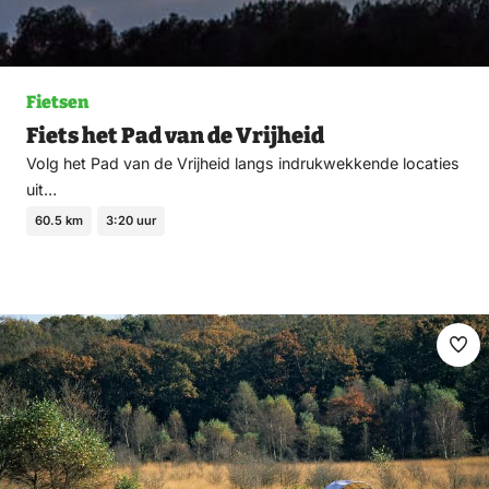
Fietsen
Fiets het Pad van de Vrijheid
Volg het Pad van de Vrijheid langs indrukwekkende locaties
uit…
60.5 km
3:20 uur
Ma
fav