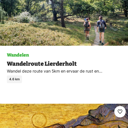
Wandelen
Wandelroute Lierderholt
Wandel deze route van 5km en ervaar de rust en…
4.6 km
Ma
fav