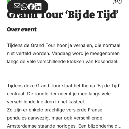
Event
Share
Share
Share
Share
Grand Tour ‘Bij de Tijd’
via
via
on
on
Email
WhatsApp
Facebook
LinkedIn
Over event
Tijdens de Grand Tour hoor je verhalen, die normaal
niet verteld worden. Vandaag word je meegenomen
langs de vele verschillende klokken van Rosendael.
Tijdens deze Grand Tour staat het thema ‘Bij de Tijd’
centraal. De rondleider neemt je mee langs vele
verschillende klokken in het kasteel.
Zo zijn er enkele prachtige versierde Franse
pendules aanwezig, maar ook verschillende
Amsterdamse staande horloges. Een bijzonderheid