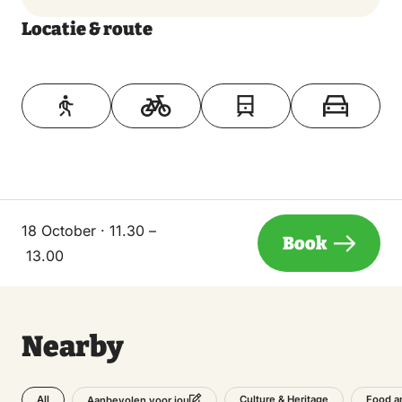
Locatie & route
Toon op kaart
18 October · 11.30 –
Book
13.00
Nearby
All
Culture & Heritage
Food a
Aanbevolen voor jou