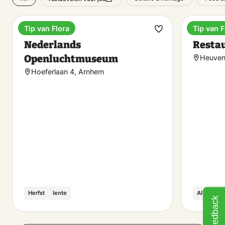
Tip van Flora
Tip van F
Museum
Dinner
Make
Nederlands
Restau
favorite
Openluchtmuseum
Heuven
Hoeferlaan 4, Arnhem
Herfst
lente
Alle seiz
Feedback