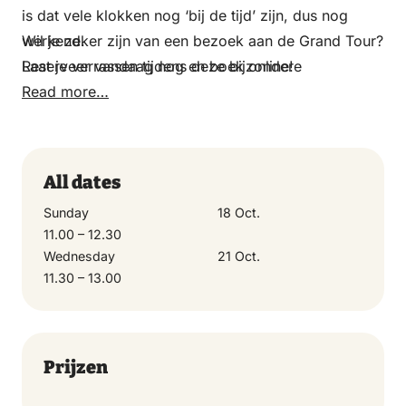
is dat vele klokken nog ‘bij de tijd’ zijn, dus nog
werkend.
Wil je zeker zijn van een bezoek aan de Grand Tour?
Laat je verrassen tijdens deze bijzondere
Reserveer vandaag nog en boek online!
rondleiding! De Grand Tour duurt ongeveer 1,5 uur.
Read more…
All dates
Sunday
18 Oct.
11.00 – 12.30
Wednesday
21 Oct.
11.30 – 13.00
Prijzen