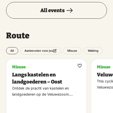
All events
Route
All
Misuse
Walking
Aanbevolen voor jou
Misuse
Misuse
Maak
Langs kastelen en
Veluw
favoriet
landgoederen – Oost
This cycl
Veluwezo
Ontdek de pracht van kastelen en
landgoederen op de Veluwezoom.…