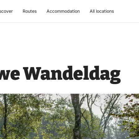
scover
Routes
Accommodation
All locations
we Wandeldag