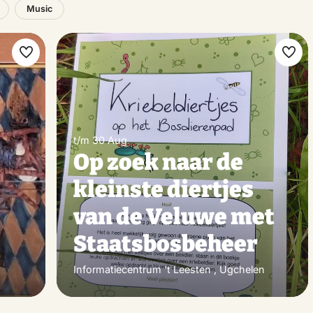
Music
Make
Ma
favorite
favo
t/m 30 Aug
Op zoek naar de
kleinste diertjes
van de Veluwe met
Staatsbosbeheer
Informatiecentrum 't Leesten , Ugchelen