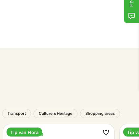
Transport
Culture & Heritage
Shopping areas
Tip van Flora
Tip v
National Park
Lun
ke
Make