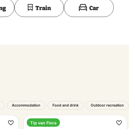
Toon op kaart
ing
Train
Car
Accommodation
Food and drink
Outdoor recreation
Tip van Flora
Holiday park
Make
Ma