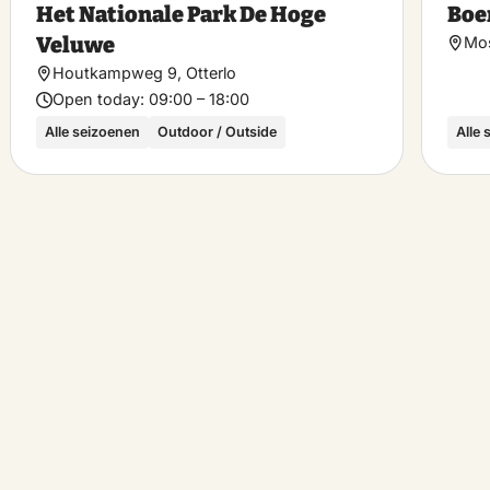
Het Nationale Park De Hoge
Boe
rite
favorite
Veluwe
Mos
Houtkampweg 9, Otterlo
Open today:
09:00 – 18:00
Alle seizoenen
Outdoor / Outside
Alle