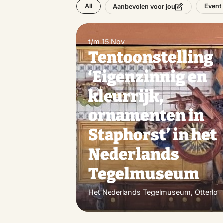
All
Event
Aanbevolen voor jou
t/m 15 Nov
Tentoonstelling
‘Eigenzinnig en
kleurrijk,
ornamenten in
Staphorst’ in het
Nederlands
Tegelmuseum
Het Nederlands Tegelmuseum, Otterlo