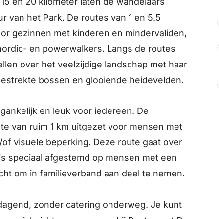
, 15 en 20 kilometer laten de wandelaars
r van het Park. De routes van 1 en 5.5
voor gezinnen met kinderen en mindervaliden,
r nordic- en powerwalkers. Langs de routes
ellen over het veelzijdige landschap met haar
tgestrekte bossen en glooiende heidevelden.
ankelijk en leuk voor iedereen. De
ute van ruim 1 km uitgezet voor mensen met
n/of visuele beperking. Deze route gaat over
n is speciaal afgestemd op mensen met een
ocht om in familieverband aan deel te nemen.
tdagend, zonder catering onderweg. Je kunt