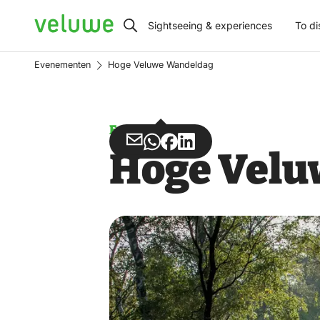
Veluwe
Sightseeing & experiences
To di
Evenementen
Hoge Veluwe Wandeldag
Event
Share
Share
Share
Share
Hoge Velu
via
via
on
on
Email
WhatsApp
Facebook
LinkedIn