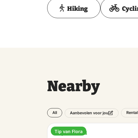
Hiking
Cycl
Nearby
All
Rental
Aanbevolen voor jou
Tip van Flora
Bicycle rental