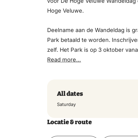
voor De Hoge Veluwe Wandeldag ee
Hoge Veluwe.
Deelname aan de Wandeldag is grat
Park betaald te worden. Inschrijv
zelf. Het Park is op 3 oktober van
Read more…
All dates
Saturday
Locatie & route