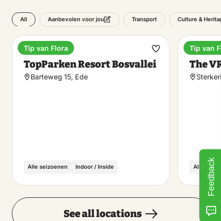
All
Transport
Culture & Herita
Aanbevolen voor jou
Tip van Flora
Tip van F
Holiday park
Enterta
Make
TopParken Resort Bosvallei
The V
favorite
Barteweg 15, Ede
Sterker
Feedback
Alle seizoenen
Indoor / Inside
Alle seiz
See all locations