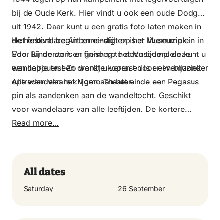
bij de Oude Kerk. Hier vindt u ook een oude Dodge
uit 1942. Daar kunt u een gratis foto laten maken in
de herkenbare Airborne-stijl en is er livemuziek.
Het festival begint en eindigt op het Museumplein in
Voor kinderen is er genoeg te doen tijdens deze
Ede. Bij de start en finish op het Museumplein kunt u
wandelroutes! Zo wordt u verrast door een bijzonder
een hapje en een drankje kopen en is er livemuziek.
optreden van het Momo Theater.
Alle wandelaars krijgen aan het einde een Pegasus
pin als aandenken aan de wandeltocht. Geschikt
voor wandelaars van alle leeftijden. De kortere
routes zijn grotendeels over verharde wegen en
Read more…
geschikt voor mindervaliden en bezoekers die
minder goed ter been zijn.
All dates
Saturday
26 September