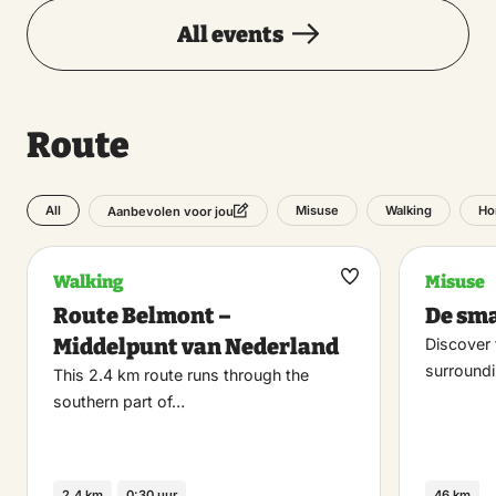
All events
Route
All
Misuse
Walking
Ho
Aanbevolen voor jou
Walking
Misuse
Maak
Route Belmont –
De sma
favoriet
Middelpunt van Nederland
Discover 
surround
This 2.4 km route runs through the
southern part of…
2.4 km
0:30 uur
46 km