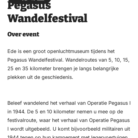
Pegasus
via
via
on
on
Email
WhatsApp
Facebook
LinkedIn
Wandelfestival
Over event
Ede is een groot openluchtmuseum tijdens het
Pegasus Wandelfestival. Wandelroutes van 5, 10, 15,
25 en 35 kilometer brengen je langs belangrijke
plekken uit de geschiedenis.
Beleef wandelend het verhaal van Operatie Pegasus I
in 1944. De 5 en 10 kilometer nemen u mee op de
festivalroute, waar het verhaal van Operatie Pegasus
I wordt uitgebeeld. U komt bijvoorbeeld militairen uit
1944 tegen op hun kampement met legervoertuigen