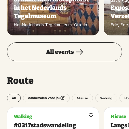
Sat 8 Au
in het Nederlands
Exposi
Tegelmuseum
Verzet
Het Nederlands Tegelmuseum, Otterlo
Ede, Ede
All events
Route
All
Misuse
Walking
Ho
Aanbevolen voor jou
Walking
Misuse
Maak
#0317stadswandeling
Langs 
favoriet