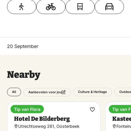
20 September
Nearby
All
Culture & Heritage
Outdoo
Aanbevolen voor jou
Tip van Flora
Tip van F
Hotel
Castle
Make
Hotel De Bilderberg
Kaste
favorite
Utrechtseweg 261, Oosterbeek
Fontein