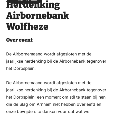
Herdenking
via
via
on
on
Email
WhatsApp
Facebook
LinkedIn
Airbornebank
Wolfheze
Over event
De Airbornemaand wordt afgesloten met de
jaarlijkse herdenking bij de Airbornebank tegenover
het Dorpsplein.
De Airbornemaand wordt afgesloten met de
jaarlijkse herdenking bij de Airbornebank tegenover
het Dorpsplein; een moment om stil te staan bij hen
die de Slag om Arnhem niet hebben overleefd en
onze bevrijders te danken voor dat wat we