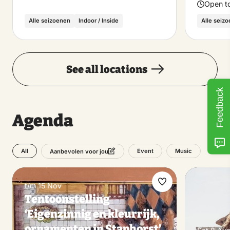
Open t
Alle seizoenen
Indoor / Inside
Alle seiz
See all locations
Feedback
Agenda
All
Event
Music
Aanbevolen voor jou
t/m 15 Nov
Make
Tentoonstelling
favorite
‘Eigenzinnig en kleurrijk,
ornamenten in Staphorst’