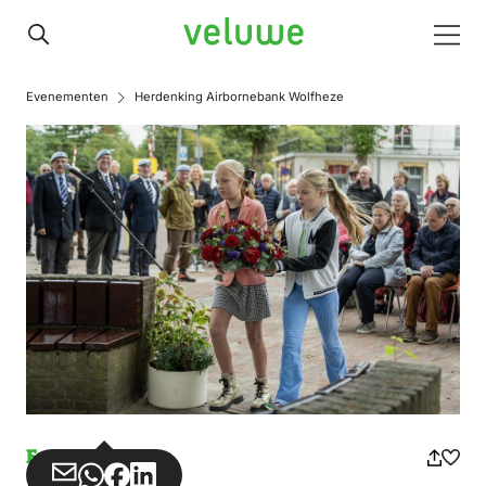
Veluwe
Men
Evenementen
Herdenking Airbornebank Wolfheze
Event
Share
Share
Share
Share