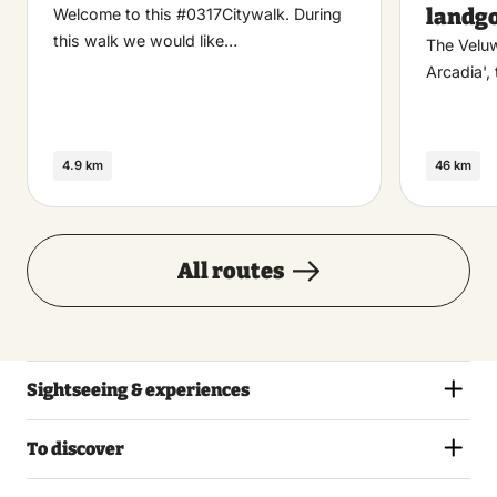
landg
Welcome to this #0317Citywalk. During
this walk we would like…
The Velu
Arcadia',
4.9 km
46 km
All routes
Sightseeing & experiences
To discover