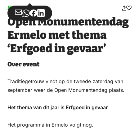
Event
Share
Share
Share
Share
Open Monumentendag
via
via
on
on
Email
WhatsApp
Facebook
LinkedIn
Ermelo met thema
‘Erfgoed in gevaar’
Over event
Traditiegetrouw vindt op de tweede zaterdag van
september weer de Open Monumentendag plaats.
Het thema van dit jaar is Erfgoed in gevaar
Het programma in Ermelo volgt nog.