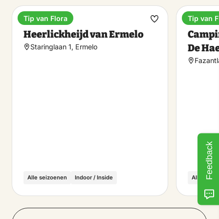
Tip van Flora
Tip van F
Hotel
Campin
Make
Heerlickheijd van Ermelo
Campi
favorite
De Ha
Staringlaan 1, Ermelo
Fazantl
Feedback
Alle seizoenen
Indoor / Inside
Alle seiz