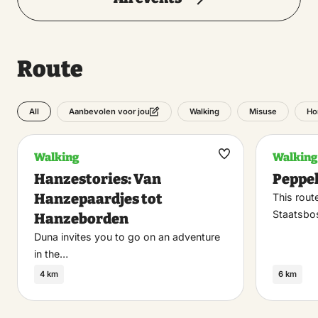
Route
All
Walking
Misuse
Ho
Aanbevolen voor jou
Walking
Walking
Maak
Hanzestories: Van
Peppe
favoriet
Hanzepaardjes tot
This rout
Staatsbo
Hanzeborden
Duna invites you to go on an adventure
in the…
4 km
6 km