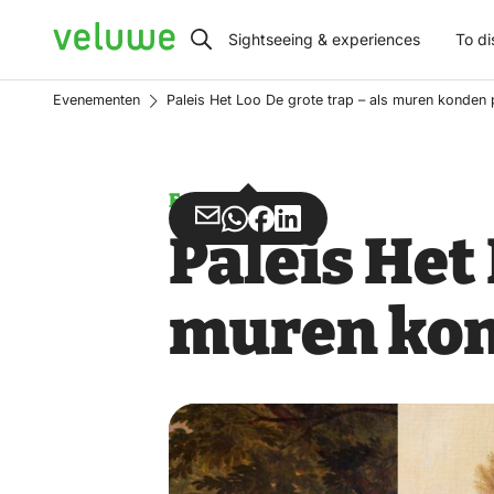
Veluwe
Sightseeing & experiences
To di
Evenementen
Paleis Het Loo De grote trap – als muren konden 
Event
Share
Share
Share
Share
Paleis Het 
via
via
on
on
Email
WhatsApp
Facebook
LinkedIn
muren kon