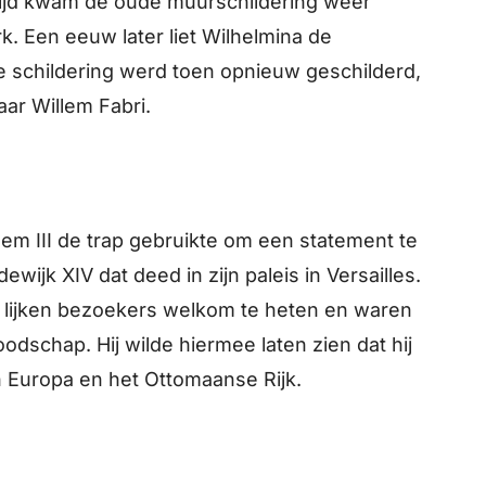
tijd kwam de oude muurschildering weer
k. Een eeuw later liet Wilhelmina de
le schildering werd toen opnieuw geschilderd,
aar Willem Fabri.
lem III de trap gebruikte om een statement te
ewijk XIV dat deed in zijn paleis in Versailles.
 lijken bezoekers welkom te heten en waren
odschap. Hij wilde hiermee laten zien dat hij
n Europa en het Ottomaanse Rijk.