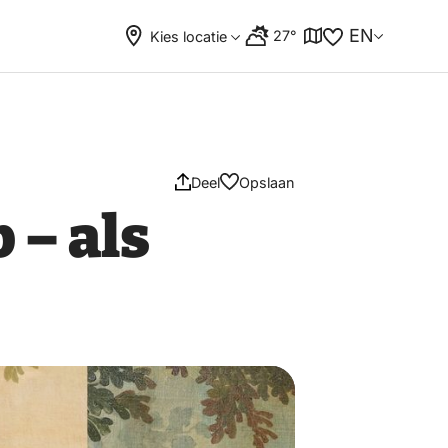
EN
27°
Kies locatie
Deel
Opslaan
 – als