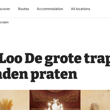
scover
Routes
Accommodation
All locations
praten
Loo De grote trap
den praten