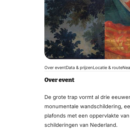
Over event
Data & prijzen
Locatie & route
Nea
Over event
De grote trap vormt al drie eeuwe
monumentale wandschildering, ee
plafonds met een oppervlakte van 
schilderingen van Nederland.