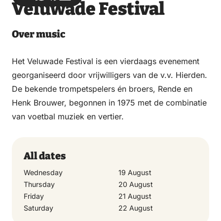
Veluwade Festival
via
via
on
on
Email
WhatsApp
Facebook
LinkedIn
Over music
Het Veluwade Festival is een vierdaags evenement
georganiseerd door vrijwilligers van de v.v. Hierden.
De bekende trompetspelers én broers, Rende en
Henk Brouwer, begonnen in 1975 met de combinatie
van voetbal muziek en vertier.
All dates
Wednesday
19 August
Thursday
20 August
Friday
21 August
Saturday
22 August