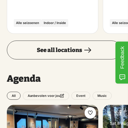
Alle seizoenen
Indoor / Inside
Alle seiz
Feedback
See all locations
Agenda
All
Event
Music
Aanbevolen voor jou
Make
Sat 8 Au
favorite