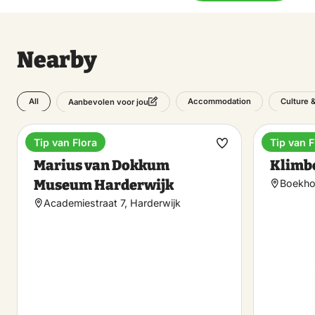
Nearby
All
Accommodation
Culture 
Aanbevolen voor jou
Tip van Flora
Tip van F
Museum
Climbing
Make
Marius van Dokkum
Klimb
favorite
Museum Harderwijk
Boekhor
Academiestraat 7, Harderwijk