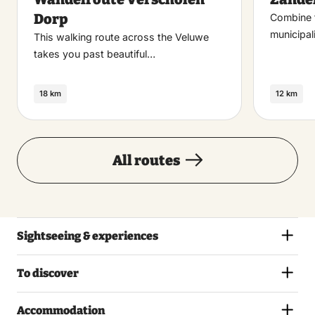
favoriet
Dorp
Combine t
municipal
This walking route across the Veluwe
takes you past beautiful…
18 km
12 km
All routes
Sightseeing & experiences
To discover
Accommodation