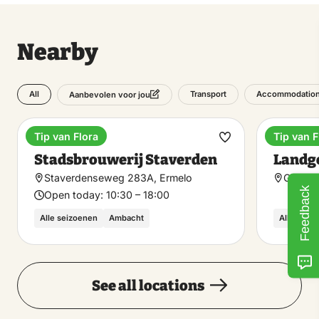
Nearby
All
Transport
Accommodatio
Aanbevolen voor jou
Tip van Flora
Tip van F
Bicycle café
Estate
Make
Stadsbrouwerij Staverden
Landg
favorite
Staverdenseweg 283A, Ermelo
Garder
Feedback
Open today:
10:30 – 18:00
Alle seizoenen
Ambacht
Alle seiz
See all locations