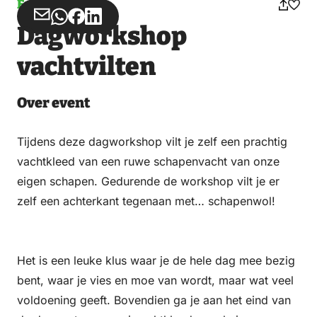
Event
Share
Share
Share
Share
Dagworkshop
via
via
on
on
Email
WhatsApp
Facebook
LinkedIn
vachtvilten
Over event
Tijdens deze dagworkshop vilt je zelf een prachtig
vachtkleed van een ruwe schapenvacht van onze
eigen schapen. Gedurende de workshop vilt je er
zelf een achterkant tegenaan met… schapenwol!
Het is een leuke klus waar je de hele dag mee bezig
bent, waar je vies en moe van wordt, maar wat veel
voldoening geeft. Bovendien ga je aan het eind van