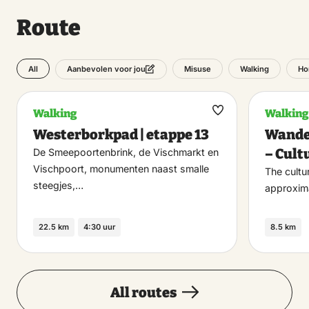
Route
All
Misuse
Walking
Ho
Aanbevolen voor jou
Walking
Walking
Maak
Westerborkpad | etappe 13
Wande
favoriet
– Cult
De Smeepoortenbrink, de Vischmarkt en
Vischpoort, monumenten naast smalle
The cultur
steegjes,…
approxim
22.5 km
4:30 uur
8.5 km
All routes