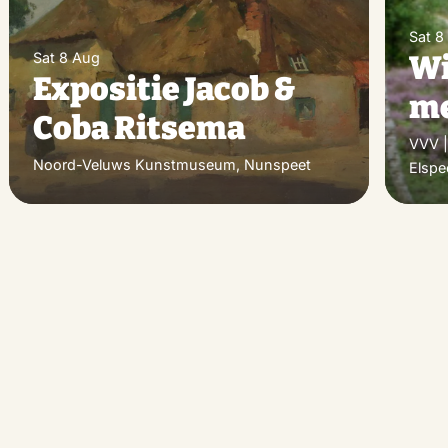
Sat 8
Sat 8 Aug
Wi
Expositie Jacob &
me
Coba Ritsema
VVV |
Noord-Veluws Kunstmuseum, Nunspeet
Elspe