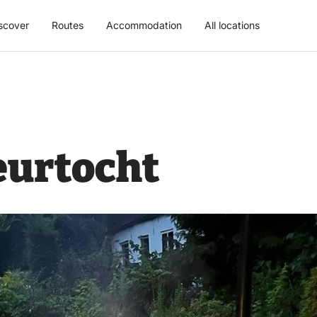
scover
Routes
Accommodation
All locations
eurtocht