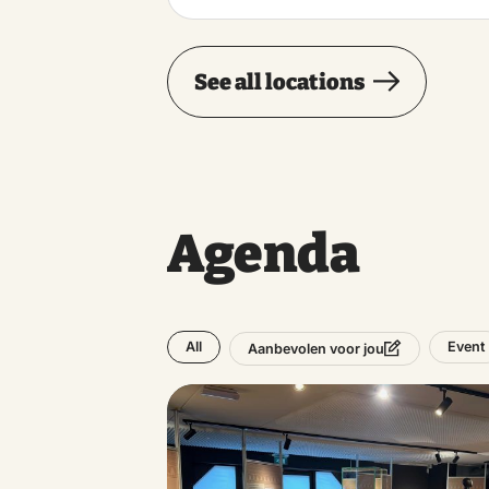
See all locations
Agenda
All
Event
Aanbevolen voor jou