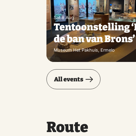
Sat 8 Aug
Tentoonstelling ‘
de ban van Brons’
Museum Het Pakhuis, Ermelo
All events
Route