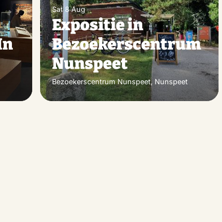
Sat 8 Aug
Expositie in
In
Bezoekerscentrum
Nunspeet
Bezoekerscentrum Nunspeet, Nunspeet