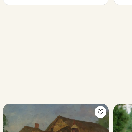
ke
Make
rite
favorite