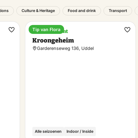
tions
Culture & Heritage
Food and drink
Transport
Tip van Flora
Entertainment
Make
Ma
Kroongeheim
favorite
favo
Garderenseweg 136, Uddel
Alle seizoenen
Indoor / Inside