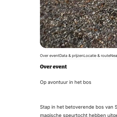
Over event
Data & prijzen
Locatie & route
Nea
Over event
Op avontuur in het bos
Stap in het betoverende bos van
magische speurtocht hebben uitge