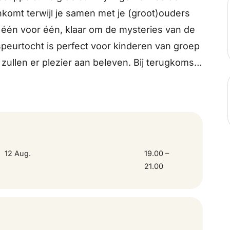
komt terwijl je samen met je (groot)ouders
n één voor één, klaar om de mysteries van de
speurtocht is perfect voor kinderen van groep
zullen er plezier aan beleven. Bij terugkomst
 nalopen en wie weet, misschien wacht er bij
heerlijke verrassing als beloning.
kelijk.
12 Aug.
19.00 –
21.00