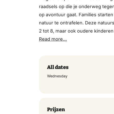
raadsels op die je onderweg tegen
op avontuur gaat. Families starte
natuur te ontrafelen. Deze natuur
2 tot 8, maar ook oudere kinderen 
zal de boswachter alle opdrachten
Read more…
het knisperende kampvuur wel een 
Vooraf online reserveren is noodza
All dates
Wednesday
Prijzen