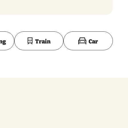
Toon op kaart
ing
Train
Car