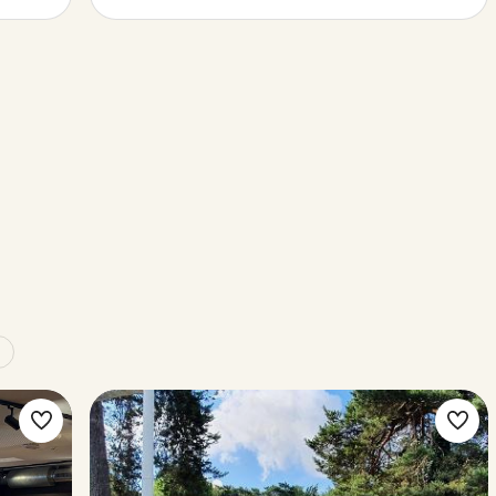
Make
Ma
favorite
favo