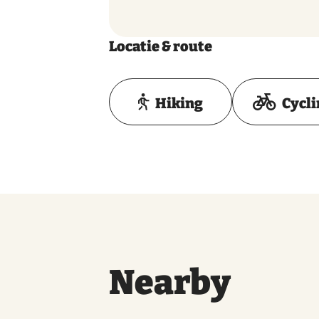
Locatie & route
Hiking
Cycl
Nearby