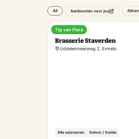
All
Attrac
Aanbevolen voor jou
Tip van Flora
Brasserie
Brasserie Staverden
Uddelermeerweg 2, Ermelo
Alle seizoenen
Indoor / Inside