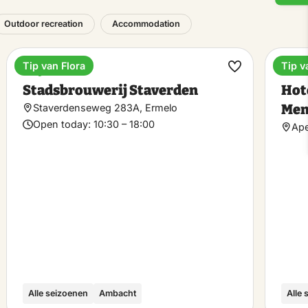
Outdoor recreation
Accommodation
Tip van Flora
Tip v
Bicycle café
Esta
ke
Make
Stadsbrouwerij Staverden
Hot
rite
favorite
Men
Staverdenseweg 283A, Ermelo
Open today:
10:30 – 18:00
Ape
Alle seizoenen
Ambacht
Alle