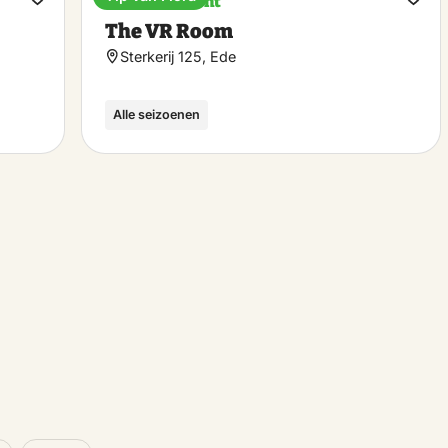
Entertainment
Make
Ma
The VR Room
favorite
favo
Sterkerij 125, Ede
Alle seizoenen