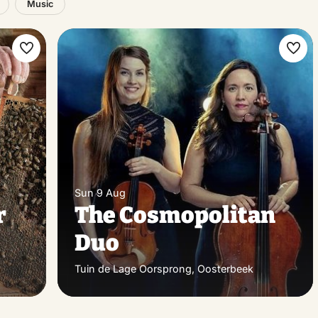
Music
Make
Ma
favorite
favo
Sun 9 Aug
r
The Cosmopolitan
Duo
Tuin de Lage Oorsprong, Oosterbeek