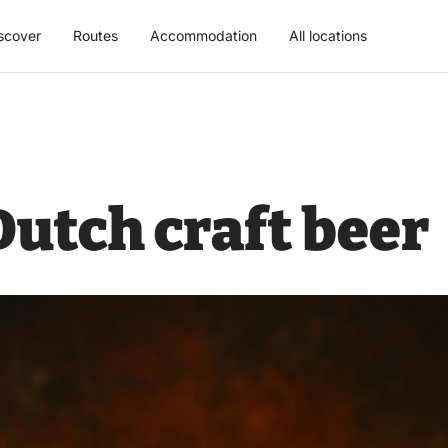
scover
Routes
Accommodation
All locations
utch craft beer