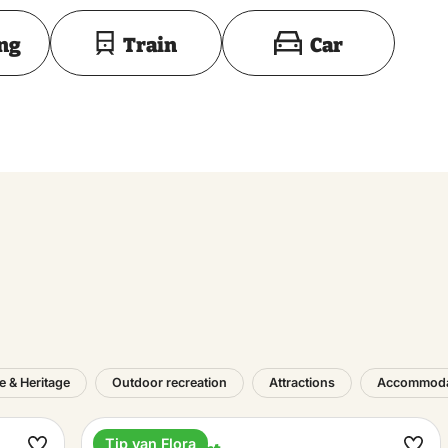
Toon op kaart
ing
Train
Car
e & Heritage
Outdoor recreation
Attractions
Accommoda
Tip van Flora