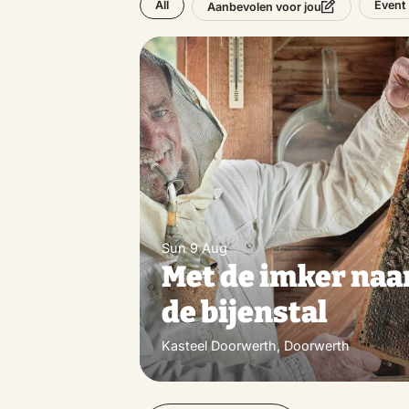
All
Event
Aanbevolen voor jou
Sun 9 Aug
Met de imker naa
de bijenstal
Kasteel Doorwerth, Doorwerth