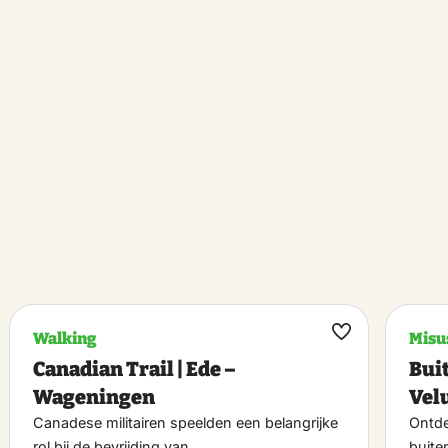
Walking
Misu
k
Maak
Canadian Trail | Ede –
Bui
riet
favoriet
Wageningen
Vel
Canadese militairen speelden een belangrijke
Ontde
rol bij de bevrijding van…
buite