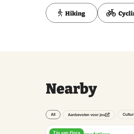
Hiking
Cycl
Nearby
All
Cultur
Aanbevolen voor jou
Tip van Flora