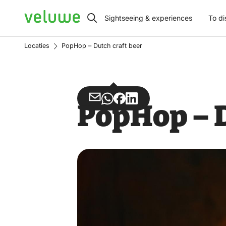
Veluwe
Sightseeing & experiences
To di
Locaties
PopHop – Dutch craft beer
Share
Share
Share
Share
PopHop – D
via
via
on
on
Email
WhatsApp
Facebook
LinkedIn