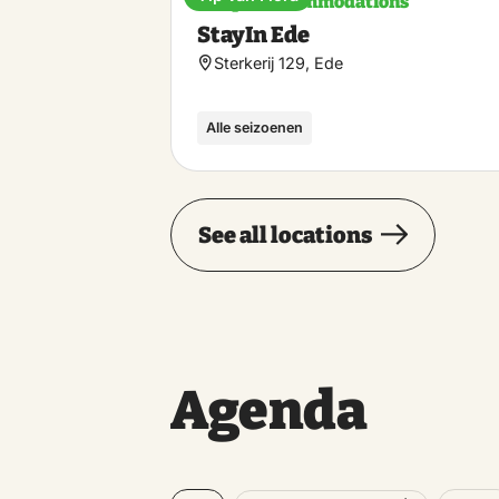
Unique accommodations
StayIn Ede
Sterkerij 129, Ede
Alle seizoenen
See all locations
Agenda