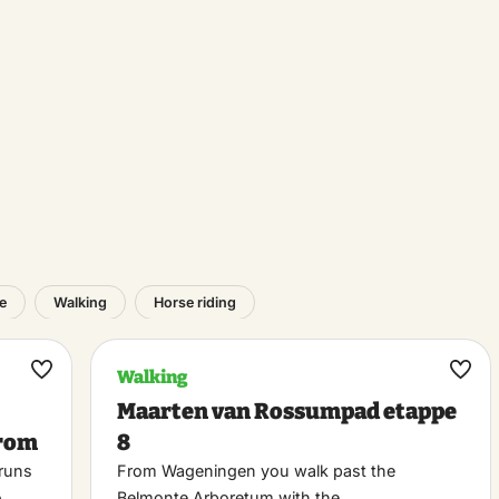
e
Walking
Horse riding
Walking
Maak
Maa
Maarten van Rossumpad etappe
favoriet
favo
erom
8
runs
From Wageningen you walk past the
o…
Belmonte Arboretum with the…