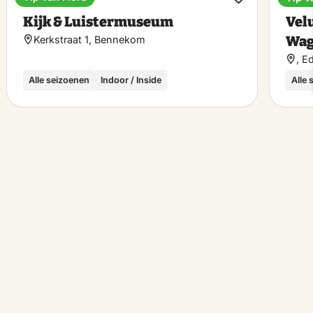
Museum
Train
ke
Make
Kijk & Luistermuseum
Vel
rite
favorite
Wag
Kerkstraat 1, Bennekom
, E
Alle seizoenen
Indoor / Inside
Alle