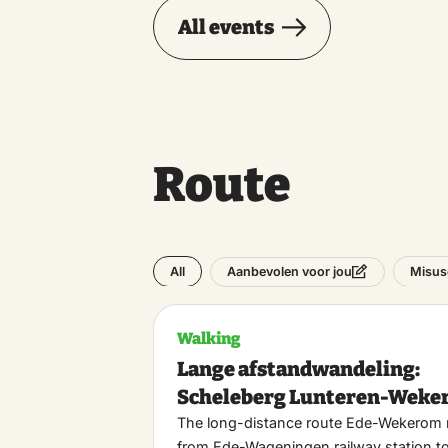
All events
Route
All
Misus
Aanbevolen voor jou
Walking
Lange afstandwandeling:
Scheleberg Lunteren-Wek
The long-distance route Ede-Wekerom 
from Ede-Wageningen railway station t