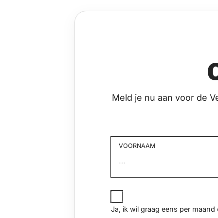
Meld je nu aan voor de V
VOORNAAM
Voornaam
JA,
IK
Ja, ik wil graag eens per maan
WIL