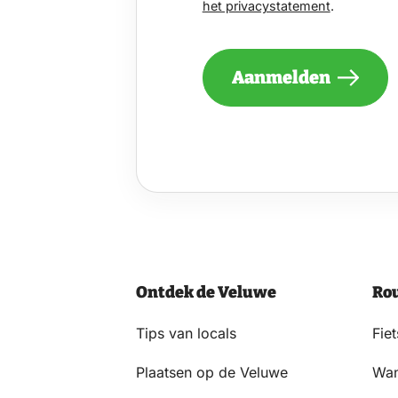
het privacystatement
.
GRAAG
EENS
PER
MAAND
Aanmelden
EEN
NIEUWSBRIEF
ONTVANGEN
VAN
DE
VELUWE
EN
GA
AKKOORD
MET
HET
Ontdek de Veluwe
Ro
PRIVACYSTATEMENT.
(VEREIST)
Tips van locals
Fie
Plaatsen op de Veluwe
Wan