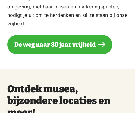
omgeving, met haar musea en markeringspunten,
nodigt je uit om te herdenken en stil te staan bij onze
vrijheid.
De weg naar 80 jaar vrijheid
Ontdek musea,
bijzondere locaties en
meer!
Tip van Flora
Tip van F
Museum, galerie & expositieruimte
Museum,