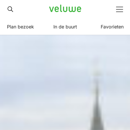
Veluwe
Men
Plan bezoek
In de buurt
Favorieten
Ontdek
de
Veluwe