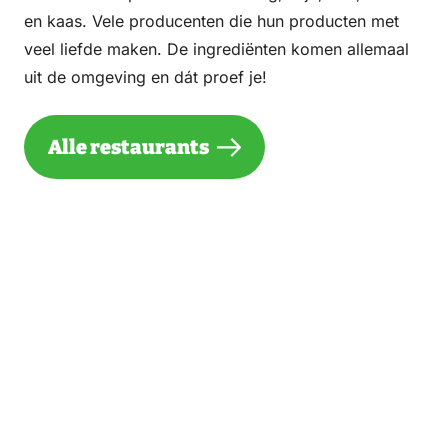
en kaas. Vele producenten die hun producten met
veel liefde maken. De ingrediënten komen allemaal
uit de omgeving en dát proef je!
Alle restaurants
Wat langer blijven?
Naast alles wat er te zien en doen is op de Veluwe,
is het ook heel erg fijn om hier tot rust te komen en
te blijven overnachten. Neem dus wat langer de tijd
voor jezelf, maar ook om de Veluwe te ontdekken.
Blijf met je partner slapen in een romantische kamer
in een van de hotels op de Veluwe. Of ga kamperen